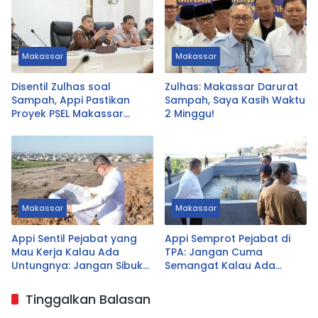
Makassar
Makassar
Disentil Zulhas soal
Zulhas: Makassar Darurat
Sampah, Appi Pastikan
Sampah, Saya Kasih Waktu
Proyek PSEL Makassar
2 Minggu!
Tetap Jalan
Makassar
Makassar
Appi Sentil Pejabat yang
Appi Semprot Pejabat di
Mau Kerja Kalau Ada
TPA: Jangan Cuma
Untungnya: Jangan Sibuk
Semangat Kalau Ada
Urus yang Tak Prioritas
Untungnya!
Tinggalkan Balasan