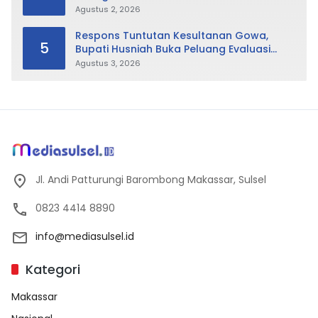
Agustus 2, 2026
Respons Tuntutan Kesultanan Gowa,
5
Bupati Husniah Buka Peluang Evaluasi
Perda LAD: Bisa Direvisi Bahkan Diganti
Agustus 3, 2026
Jl. Andi Patturungi Barombong Makassar, Sulsel
0823 4414 8890
info@mediasulsel.id
Kategori
Makassar