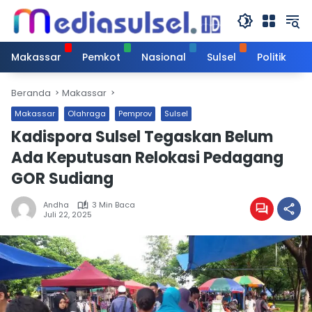
Langsung
ke
konten
Makassar
Pemkot
Nasional
Sulsel
Politik
Beranda
Makassar
Makassar
Olahraga
Pemprov
Sulsel
Kadispora Sulsel Tegaskan Belum
Ada Keputusan Relokasi Pedagang
GOR Sudiang
Andha
3 Min Baca
Juli 22, 2025