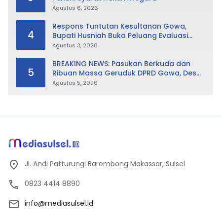
Agustus 6, 2026
Respons Tuntutan Kesultanan Gowa,
4
Bupati Husniah Buka Peluang Evaluasi
Perda LAD: Bisa Direvisi Bahkan Diganti
Agustus 3, 2026
BREAKING NEWS: Pasukan Berkuda dan
5
Ribuan Massa Geruduk DPRD Gowa, Desak
Cabut Perda LAD
Agustus 5, 2026
Jl. Andi Patturungi Barombong Makassar, Sulsel
0823 4414 8890
info@mediasulsel.id