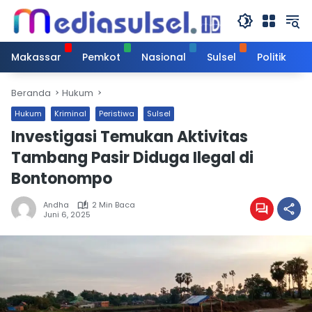
Langsung
ke
konten
Makassar
Pemkot
Nasional
Sulsel
Politik
Beranda
Hukum
Hukum
Kriminal
Peristiwa
Sulsel
Investigasi Temukan Aktivitas
Tambang Pasir Diduga Ilegal di
Bontonompo
Andha
2 Min Baca
Juni 6, 2025