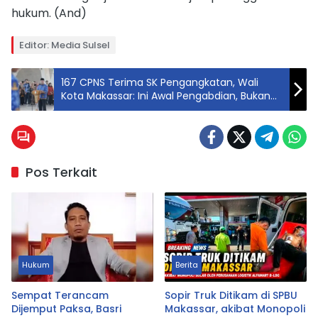
hukum. (And)
Editor: Media Sulsel
167 CPNS Terima SK Pengangkatan, Wali
Kota Makassar: Ini Awal Pengabdian, Bukan
Akhir Perjuangan
Pos Terkait
Hukum
Berita
Sempat Terancam
Sopir Truk Ditikam di SPBU
Dijemput Paksa, Basri
Makassar, akibat Monopoli