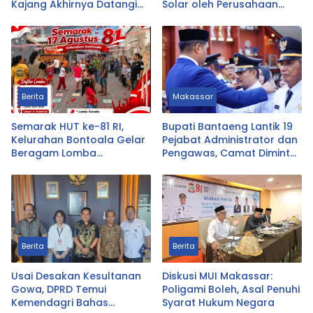
Kajang Akhirnya Datangi
Solar oleh Perusahaan
Polda Sulsel
Logistik Alfamart B-LOG
Berita
Makassar
Semarak HUT ke-81 RI,
Bupati Bantaeng Lantik 19
Kelurahan Bontoala Gelar
Pejabat Administrator dan
Beragam Lomba
Pengawas, Camat Diminta
Tradisional Libatkan
Dekat dengan Warga
Seluruh Warga
Berita
Berita
Usai Desakan Kesultanan
Diskusi MUI Makassar:
Gowa, DPRD Temui
Poligami Boleh, Asal Penuhi
Kemendagri Bahas
Syarat Hukum Negara