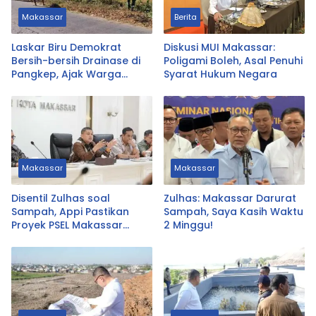
Makassar
Berita
Laskar Biru Demokrat
Diskusi MUI Makassar:
Bersih-bersih Drainase di
Poligami Boleh, Asal Penuhi
Pangkep, Ajak Warga
Syarat Hukum Negara
Hidupkan Gotong Royong
Makassar
Makassar
Disentil Zulhas soal
Zulhas: Makassar Darurat
Sampah, Appi Pastikan
Sampah, Saya Kasih Waktu
Proyek PSEL Makassar
2 Minggu!
Tetap Jalan