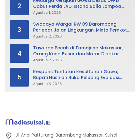
Keluarga Kerajaan Gowa Desak DPRD
2
Cabut Perda LAD, Istana Balla Lompoa
Diminta Dikembalikan
Agustus 1, 2026
Swadaya Warga! RW 09 Barombong
3
Perlebar Jalan Lingkungan, Minta Pemkot
Tak Hanya Fokus Urusan Sampah
Agustus 2, 2026
Tawuran Pecah di Tamajene Makassar, 1
4
Orang Kena Busur dan Motor Dibakar
Agustus 2, 2026
Respons Tuntutan Kesultanan Gowa,
5
Bupati Husniah Buka Peluang Evaluasi
Perda LAD: Bisa Direvisi Bahkan Diganti
Agustus 3, 2026
Jl. Andi Patturungi Barombong Makassar, Sulsel