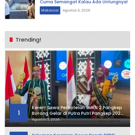
Cuma Semangat Kalau Ada Untungnya!
Makassar
Agustus 5, 2026
Trending!
Keren! Siswa Perhotelan SMKN 2 Pangkep
1
Borong Gelar di Putra Putri Pangkep 2026,
Sabet Best Duta Lingkungan dan
Agustus 3, 2026
Fotogenik