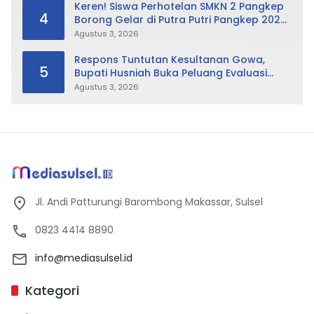
Keren! Siswa Perhotelan SMKN 2 Pangkep
4
Borong Gelar di Putra Putri Pangkep 2026,
Sabet Best Duta Lingkungan dan
Agustus 3, 2026
Fotogenik
Respons Tuntutan Kesultanan Gowa,
5
Bupati Husniah Buka Peluang Evaluasi
Perda LAD: Bisa Direvisi Bahkan Diganti
Agustus 3, 2026
Jl. Andi Patturungi Barombong Makassar, Sulsel
0823 4414 8890
info@mediasulsel.id
Kategori