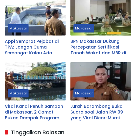
Makassar
Makassar
Appi Semprot Pejabat di
BPN Makassar Dukung
TPA: Jangan Cuma
Percepatan Sertifikasi
Semangat Kalau Ada
Tanah Wakaf dan MBR di
Untungnya!
Sulsel
Makassar
Makassar
Viral Kanal Penuh Sampah
Lurah Barombong Buka
di Makassar, 2 Camat:
Suara soal Jalan RW 09
Bukan Dampak Program
yang Viral Dicor: Murni
Pilah Sampah
Swadaya Warga, Pemkot
Siapkan Pengaspalan
Tinggalkan Balasan