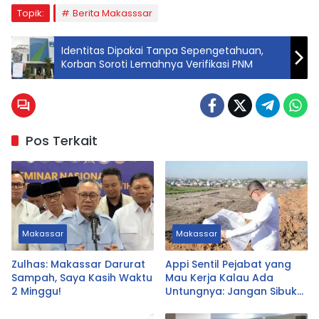
Topik:
Berita Makasssar
Identitas Dipakai Tanpa Sepengetahuan,
Korban Soroti Lemahnya Verifikasi PNM
Pos Terkait
Makassar
Makassar
Zulhas: Makassar Darurat
Appi Sentil Pejabat yang
Sampah, Saya Kasih Waktu
Mau Kerja Kalau Ada
2 Minggu!
Untungnya: Jangan Sibuk
Urus yang Tak Prioritas