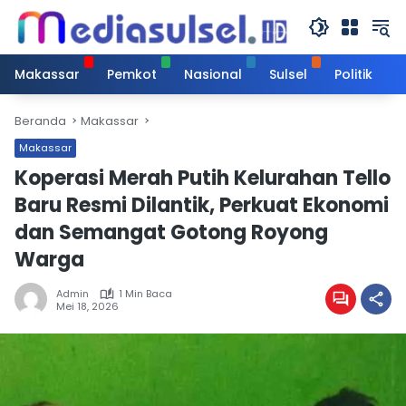
Langsung
ke
konten
Makassar
Pemkot
Nasional
Sulsel
Politik
Beranda
Makassar
Makassar
Koperasi Merah Putih Kelurahan Tello
Baru Resmi Dilantik, Perkuat Ekonomi
dan Semangat Gotong Royong
Warga
Admin
1 Min Baca
Mei 18, 2026