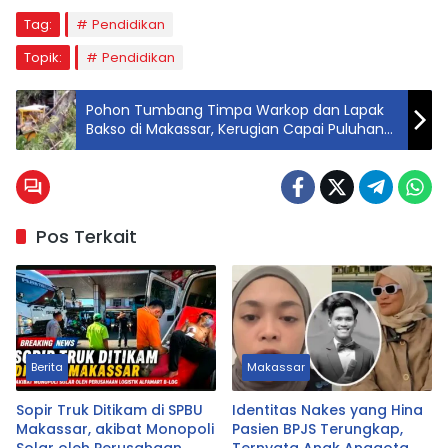
Tag:
Pendidikan
Topik:
Pendidikan
Pohon Tumbang Timpa Warkop dan Lapak
Bakso di Makassar, Kerugian Capai Puluhan
Juta
Pos Terkait
Berita
Makassar
Sopir Truk Ditikam di SPBU
Identitas Nakes yang Hina
Makassar, akibat Monopoli
Pasien BPJS Terungkap,
Solar oleh Perusahaan
Ternyata Anak Anggota