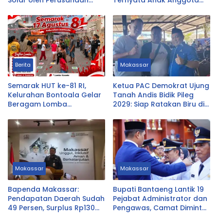
Logistik Alfamart B-LOG
DPRD Tasikmalaya
Berita
Makassar
Semarak HUT ke-81 RI,
Ketua PAC Demokrat Ujung
Kelurahan Bontoala Gelar
Tanah Andis Bidik Pileg
Beragam Lomba
2029: Siap Ratakan Biru di
Tradisional Libatkan
Ujung Tanah
Seluruh Warga
Makassar
Makassar
Bapenda Makassar:
Bupati Bantaeng Lantik 19
Pendapatan Daerah Sudah
Pejabat Administrator dan
49 Persen, Surplus Rp130
Pengawas, Camat Diminta
Miliar
Dekat dengan Warga