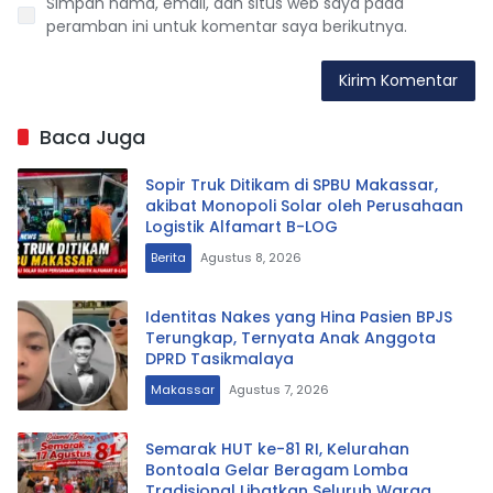
Simpan nama, email, dan situs web saya pada
peramban ini untuk komentar saya berikutnya.
Baca Juga
Sopir Truk Ditikam di SPBU Makassar,
akibat Monopoli Solar oleh Perusahaan
Logistik Alfamart B-LOG
Berita
Agustus 8, 2026
Identitas Nakes yang Hina Pasien BPJS
Terungkap, Ternyata Anak Anggota
DPRD Tasikmalaya
Makassar
Agustus 7, 2026
Semarak HUT ke-81 RI, Kelurahan
Bontoala Gelar Beragam Lomba
Tradisional Libatkan Seluruh Warga