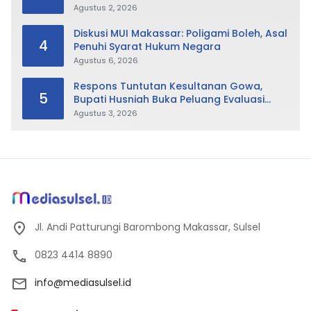
Tak Hanya Fokus Urusan Sampah
Agustus 2, 2026
Diskusi MUI Makassar: Poligami Boleh, Asal
4
Penuhi Syarat Hukum Negara
Agustus 6, 2026
Respons Tuntutan Kesultanan Gowa,
5
Bupati Husniah Buka Peluang Evaluasi
Perda LAD: Bisa Direvisi Bahkan Diganti
Agustus 3, 2026
Jl. Andi Patturungi Barombong Makassar, Sulsel
0823 4414 8890
info@mediasulsel.id