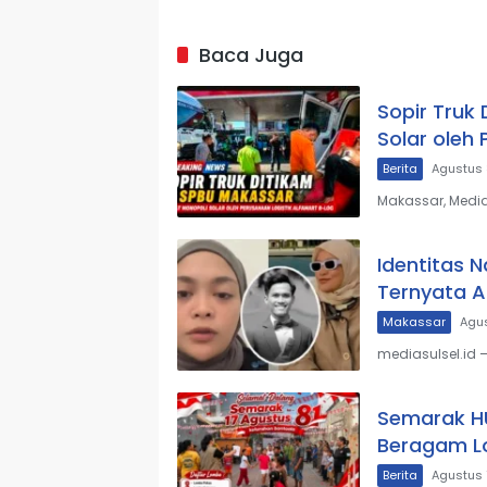
Baca Juga
Sopir Truk
Solar oleh
Berita
Agustus 
Makassar, Media
Identitas 
Ternyata 
Makassar
Agus
mediasulsel.id
Semarak HU
Beragam Lo
Berita
Agustus 