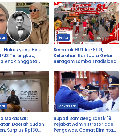
sar
Berita
as Nakes yang Hina
Semarak HUT ke-81 RI,
BPJS Terungkap,
Kelurahan Bontoala Gelar
ta Anak Anggota
Beragam Lomba Tradisional
asikmalaya
Libatkan Seluruh Warga
sar
Makassar
a Makassar:
Bupati Bantaeng Lantik 19
atan Daerah Sudah
Pejabat Administrator dan
en, Surplus Rp130
Pengawas, Camat Diminta
Dekat dengan Warga