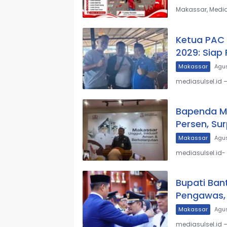
Makassar, Media
Ketua PAC 
2029: Siap
Makassar
Agus
mediasulsel.id
Bapenda M
Persen, Sur
Makassar
Agus
mediasulsel.id
Bupati Ban
Pengawas,
Makassar
Agus
mediasulsel.id