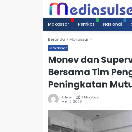
Langsung
ke
konten
Makassar
Pemkot
Nasional
Beranda
Makassar
Makassar
Monev dan Supervi
Bersama Tim Peng
Peningkatan Mutu
Admin
1 Min Baca
Mei 15, 2026