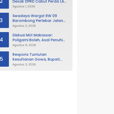
2
Desak DPRD Cabut Perda LAD,
Istana Balla Lompoa Diminta
Agustus 1, 2026
Dikembalikan
Swadaya Warga! RW 09
3
Barombong Perlebar Jalan
Lingkungan, Minta Pemkot Tak
Agustus 2, 2026
Hanya Fokus Urusan Sampah
Diskusi MUI Makassar:
4
Poligami Boleh, Asal Penuhi
Syarat Hukum Negara
Agustus 6, 2026
Respons Tuntutan
5
Kesultanan Gowa, Bupati
Husniah Buka Peluang
Agustus 3, 2026
Evaluasi Perda LAD: Bisa
Direvisi Bahkan Diganti