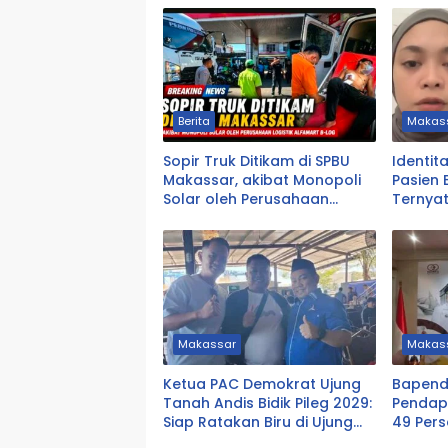
Berita
Makas
Sopir Truk Ditikam di SPBU
Identit
Makassar, akibat Monopoli
Pasien 
Solar oleh Perusahaan
Ternya
Logistik Alfamart B-LOG
DPRD T
Makassar
Makas
Ketua PAC Demokrat Ujung
Bapend
Tanah Andis Bidik Pileg 2029:
Pendap
Siap Ratakan Biru di Ujung
49 Pers
Tanah
Miliar