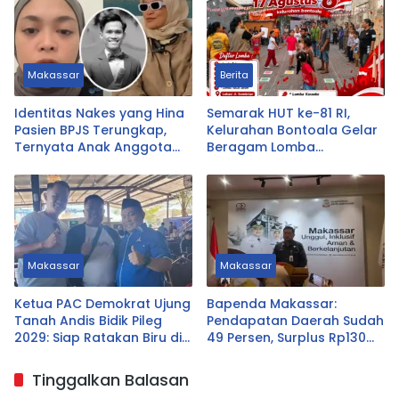
Makassar
Berita
Identitas Nakes yang Hina
Semarak HUT ke-81 RI,
Pasien BPJS Terungkap,
Kelurahan Bontoala Gelar
Ternyata Anak Anggota
Beragam Lomba
DPRD Tasikmalaya
Tradisional Libatkan
Seluruh Warga
Makassar
Makassar
Ketua PAC Demokrat Ujung
Bapenda Makassar:
Tanah Andis Bidik Pileg
Pendapatan Daerah Sudah
2029: Siap Ratakan Biru di
49 Persen, Surplus Rp130
Ujung Tanah
Miliar
Tinggalkan Balasan