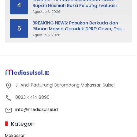
4
Bupati Husniah Buka Peluang Evaluasi
Perda LAD: Bisa Direvisi Bahkan Diganti
Agustus 3, 2026
BREAKING NEWS: Pasukan Berkuda dan
5
Ribuan Massa Geruduk DPRD Gowa, Desak
Cabut Perda LAD
Agustus 5, 2026
Jl. Andi Patturungi Barombong Makassar, Sulsel
0823 4414 8890
info@mediasulsel.id
Kategori
Makassar