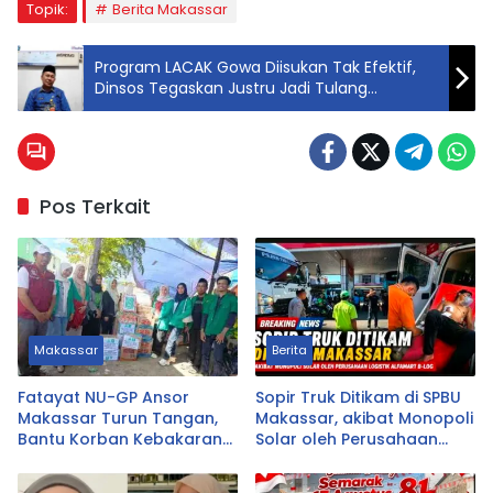
Topik:
Berita Makassar
Program LACAK Gowa Diisukan Tak Efektif,
Dinsos Tegaskan Justru Jadi Tulang
Punggung Pendataan Kemiskinan Ekstrem
Pos Terkait
Makassar
Berita
Fatayat NU-GP Ansor
Sopir Truk Ditikam di SPBU
Makassar Turun Tangan,
Makassar, akibat Monopoli
Bantu Korban Kebakaran
Solar oleh Perusahaan
Tallo
Logistik Alfamart B-LOG