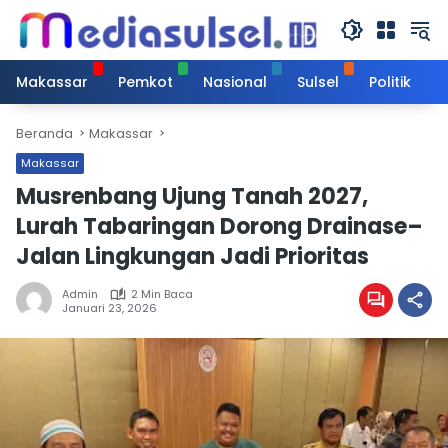
Langsung
ke
konten
Makassar
Pemkot
Nasional
Sulsel
Politik
Beranda
Makassar
Makassar
Musrenbang Ujung Tanah 2027,
Lurah Tabaringan Dorong Drainase–
Jalan Lingkungan Jadi Prioritas
Admin
2 Min Baca
Januari 23, 2026