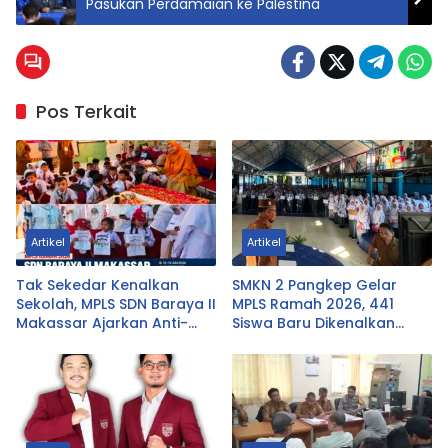
Pasukan Perdamaian ke Palestina
Pos Terkait
Artikel
Artikel
Tak Sekedar Kenalkan
SMKN 2 Pangkep Gelar
Sekolah, MPLS SDN Baraya II
MPLS Ramah 2026, 441
Makassar Ajarkan Anti-
Siswa Baru Dikenalkan
Bullying dan Gaya Hidup
Dunia Sekolah dan Industri
Sehat