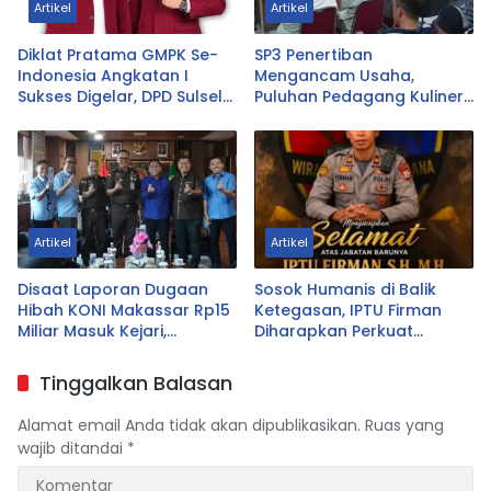
Artikel
Artikel
Diklat Pratama GMPK Se-
SP3 Penertiban
Indonesia Angkatan I
Mengancam Usaha,
Sukses Digelar, DPD Sulsel
Puluhan Pedagang Kuliner
Dorong Lahirnya Kader
Tanjung Bunga Minta
Muda Berintegritas
Pemerintah Tunda
Pembongkaran
Artikel
Artikel
Disaat Laporan Dugaan
Sosok Humanis di Balik
Hibah KONI Makassar Rp15
Ketegasan, IPTU Firman
Miliar Masuk Kejari,
Diharapkan Perkuat
Pengurus Malah Datangi
Pemberantasan Narkoba
Kejati Sulsel; Ada Apa.?
di Sulsel
Tinggalkan Balasan
Alamat email Anda tidak akan dipublikasikan.
Ruas yang
wajib ditandai
*