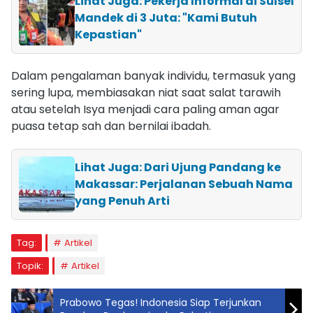
Lihat Juga: Pekerja Informal di Sulsel
Mandek di 3 Juta: "Kami Butuh
Kepastian"
Dalam pengalaman banyak individu, termasuk yang
sering lupa, membiasakan niat saat salat tarawih
atau setelah Isya menjadi cara paling aman agar
puasa tetap sah dan bernilai ibadah.
Lihat Juga: Dari Ujung Pandang ke
Makassar: Perjalanan Sebuah Nama
yang Penuh Arti
Tag:
Artikel
Topik:
Artikel
Prabowo Tegas! Indonesia Siap Terjunkan