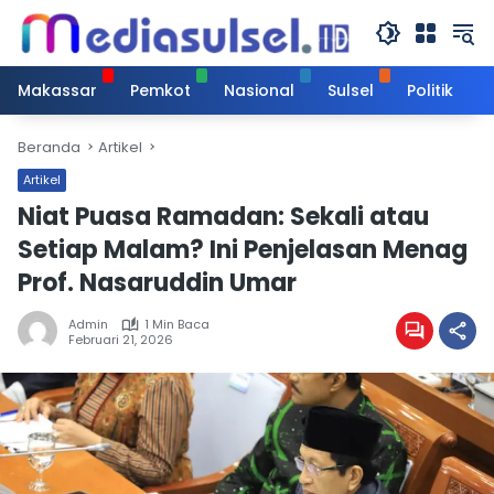
Langsung
ke
konten
Makassar
Pemkot
Nasional
Sulsel
Politik
Beranda
Artikel
Artikel
Niat Puasa Ramadan: Sekali atau
Setiap Malam? Ini Penjelasan Menag
Prof. Nasaruddin Umar
Admin
1 Min Baca
Februari 21, 2026