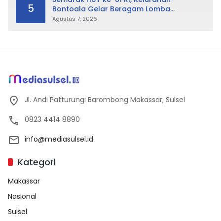
5
Bontoala Gelar Beragam Lomba
Tradisional Libatkan Seluruh Warga
Agustus 7, 2026
Jl. Andi Patturungi Barombong Makassar, Sulsel
0823 4414 8890
info@mediasulsel.id
Kategori
Makassar
Nasional
Sulsel