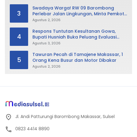
Swadaya Warga! RW 09 Barombong
3
Perlebar Jalan Lingkungan, Minta Pemkot
Tak Hanya Fokus Urusan Sampah
Agustus 2, 2026
Respons Tuntutan Kesultanan Gowa,
4
Bupati Husniah Buka Peluang Evaluasi
Perda LAD: Bisa Direvisi Bahkan Diganti
Agustus 3, 2026
Tawuran Pecah di Tamajene Makassar, 1
5
Orang Kena Busur dan Motor Dibakar
Agustus 2, 2026
Jl. Andi Patturungi Barombong Makassar, Sulsel
0823 4414 8890