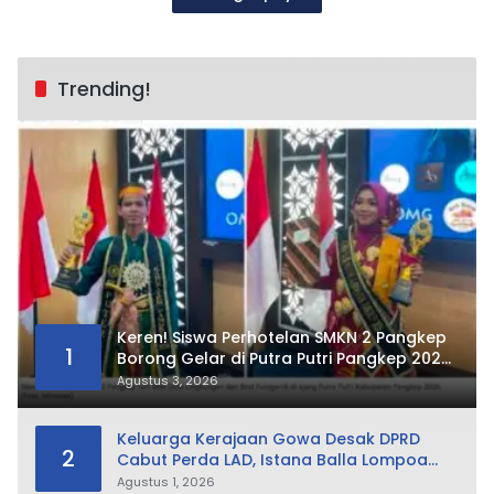
Trending!
Keren! Siswa Perhotelan SMKN 2 Pangkep
1
Borong Gelar di Putra Putri Pangkep 2026,
Sabet Best Duta Lingkungan dan
Agustus 3, 2026
Fotogenik
Keluarga Kerajaan Gowa Desak DPRD
2
Cabut Perda LAD, Istana Balla Lompoa
Diminta Dikembalikan
Agustus 1, 2026