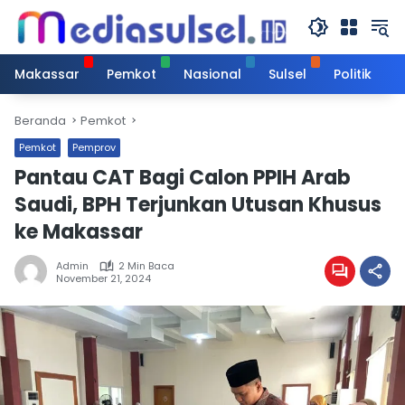
Langsung
ke
konten
Makassar
Pemkot
Nasional
Sulsel
Politik
Beranda
Pemkot
Pemkot
Pemprov
Pantau CAT Bagi Calon PPIH Arab
Saudi, BPH Terjunkan Utusan Khusus
ke Makassar
Admin
2 Min Baca
November 21, 2024