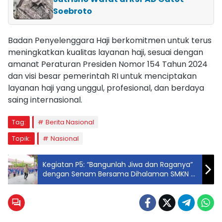
Soebroto
Badan Penyelenggara Haji berkomitmen untuk terus
meningkatkan kualitas layanan haji, sesuai dengan
amanat Peraturan Presiden Nomor 154 Tahun 2024
dan visi besar pemerintah RI untuk menciptakan
layanan haji yang unggul, profesional, dan berdaya
saing internasional.
Tag:
Berita Nasional
Topik:
Nasional
Kegiatan P5: “Bangunlah Jiwa dan Raganya”
dengan Senam Bersama Dihalaman SMKN 2
Makassar