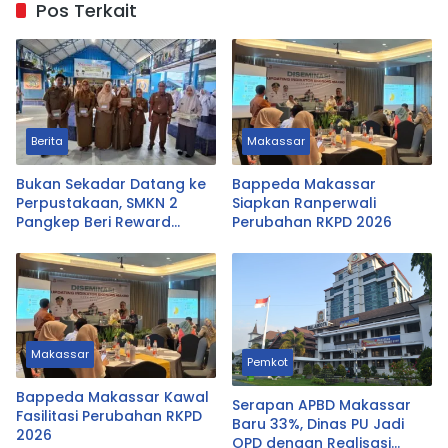
Pos Terkait
Berita
Makassar
Bukan Sekadar Datang ke
Bappeda Makassar
Perpustakaan, SMKN 2
Siapkan Ranperwali
Pangkep Beri Reward
Perubahan RKPD 2026
Pemustaka Teraktif Siswa
dan Guru
Makassar
Pemkot
Bappeda Makassar Kawal
Serapan APBD Makassar
Fasilitasi Perubahan RKPD
Baru 33%, Dinas PU Jadi
2026
OPD dengan Realisasi