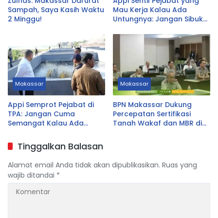
Zulhas: Makassar Darurat
Appi Sentil Pejabat yang
Sampah, Saya Kasih Waktu
Mau Kerja Kalau Ada
2 Minggu!
Untungnya: Jangan Sibuk
Urus yang Tak Prioritas
Makassar
Makassar
Appi Semprot Pejabat di
BPN Makassar Dukung
TPA: Jangan Cuma
Percepatan Sertifikasi
Semangat Kalau Ada
Tanah Wakaf dan MBR di
Untungnya!
Sulsel
Tinggalkan Balasan
Alamat email Anda tidak akan dipublikasikan.
Ruas yang
wajib ditandai
*