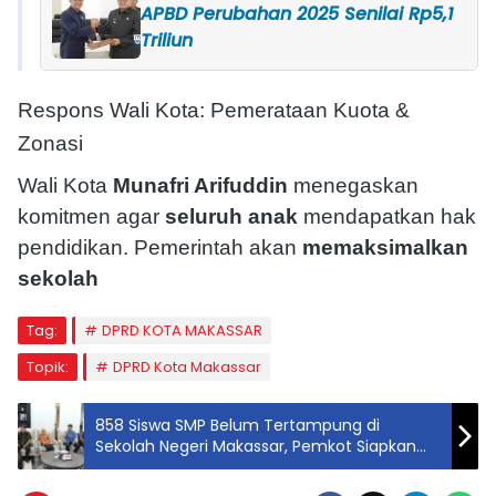
APBD Perubahan 2025 Senilai Rp5,1
Triliun
Respons Wali Kota: Pemerataan Kuota &
Zonasi
Wali Kota
Munafri Arifuddin
menegaskan
komitmen agar
seluruh anak
mendapatkan hak
pendidikan. Pemerintah akan
memaksimalkan
sekolah
Tag:
DPRD KOTA MAKASSAR
Topik:
DPRD Kota Makassar
858 Siswa SMP Belum Tertampung di
Sekolah Negeri Makassar, Pemkot Siapkan
Sejumlah Opsi