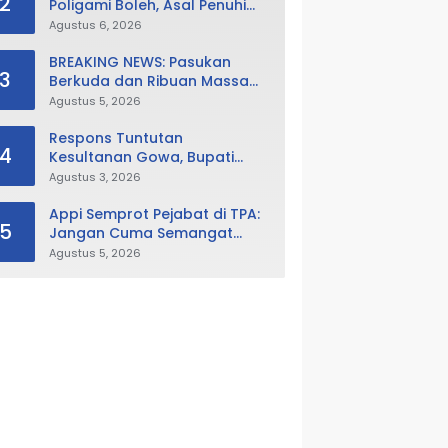
2
Poligami Boleh, Asal Penuhi
Syarat Hukum Negara
Agustus 6, 2026
BREAKING NEWS: Pasukan
3
Berkuda dan Ribuan Massa
Geruduk DPRD Gowa, Desak
Agustus 5, 2026
Cabut Perda LAD
Respons Tuntutan
4
Kesultanan Gowa, Bupati
Husniah Buka Peluang
Agustus 3, 2026
Evaluasi Perda LAD: Bisa
Direvisi Bahkan Diganti
Appi Semprot Pejabat di TPA:
5
Jangan Cuma Semangat
Kalau Ada Untungnya!
Agustus 5, 2026