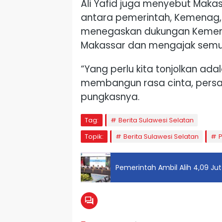
Ali Yafid juga menyebut Makas
antara pemerintah, Kemenag, 
menegaskan dukungan Kemen
Makassar dan mengajak semu
“Yang perlu kita tonjolkan ada
membangun rasa cinta, persat
pungkasnya.
Tag:
Berita Sulawesi Selatan
Topik:
Berita Sulawesi Selatan
Pemerintah Ambil Alih 4,09 Ju