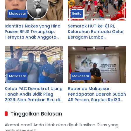
Makassar
Berita
Identitas Nakes yang Hina
Semarak HUT ke-81 RI,
Pasien BPJS Terungkap,
Kelurahan Bontoala Gelar
Ternyata Anak Anggota
Beragam Lomba
DPRD Tasikmalaya
Tradisional Libatkan
Seluruh Warga
Makassar
Makassar
Ketua PAC Demokrat Ujung
Bapenda Makassar:
Tanah Andis Bidik Pileg
Pendapatan Daerah Sudah
2029: Siap Ratakan Biru di
49 Persen, Surplus Rp130
Ujung Tanah
Miliar
Tinggalkan Balasan
Alamat email Anda tidak akan dipublikasikan.
Ruas yang
wajib ditandai
*