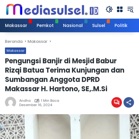
Langsung
ke
konten
Makassar
Pemkot
Nasional
Sulsel
Politik
Beranda
Makassar
Makassar
Pengungsi Banjir di Mesjid Babur
Rizqi Batua Terima Kunjungan dan
Sumbangan Anggota DPRD
Makassar H. Hartono, SE,.M.Si
Andha
1 Min Baca
Desember 16, 2024