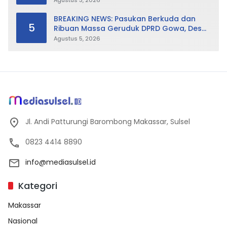
Agustus 3, 2026
BREAKING NEWS: Pasukan Berkuda dan
5
Ribuan Massa Geruduk DPRD Gowa, Desak
Cabut Perda LAD
Agustus 5, 2026
Jl. Andi Patturungi Barombong Makassar, Sulsel
0823 4414 8890
info@mediasulsel.id
Kategori
Makassar
Nasional