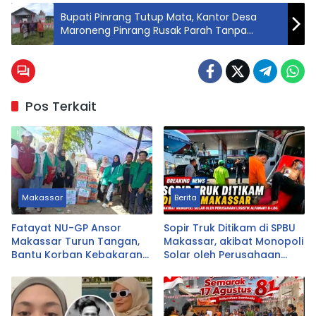
Bupati Pinrang Tutup Mata, Kantor Desa
Maroneng Pinrang Rusak Parah Tanpa
Perbaikan dan Pertanggungjawaban
Pos Terkait
Makassar
Berita
Fatayat NU-GP Ansor
Sopir Truk Ditikam di SPBU
Makassar Turun Tangan,
Makassar, akibat Monopoli
Bantu Korban Kebakaran
Solar oleh Perusahaan
Tallo
Logistik Alfamart B-LOG