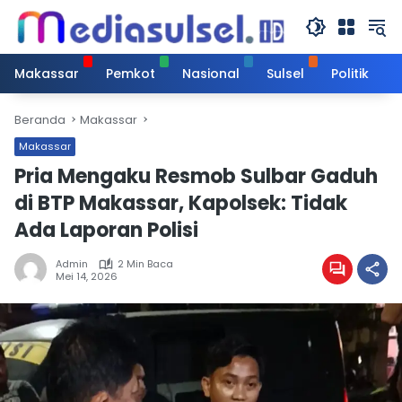
Langsung
ke
konten
Makassar
Pemkot
Nasional
Sulsel
Politik
Beranda
Makassar
Makassar
Pria Mengaku Resmob Sulbar Gaduh
di BTP Makassar, Kapolsek: Tidak
Ada Laporan Polisi
Admin
2 Min Baca
Mei 14, 2026