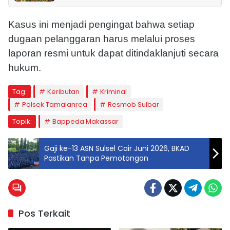
Kasus ini menjadi pengingat bahwa setiap
dugaan pelanggaran harus melalui proses
laporan resmi untuk dapat ditindaklanjuti secara
hukum.
Tag:
Keributan
Kriminal
Polsek Tamalanrea
Resmob Sulbar
Topik:
Bappeda Makassar
Gaji ke-13 ASN Sulsel Cair Juni 2026, BKAD
Pastikan Tanpa Pemotongan
Pos Terkait