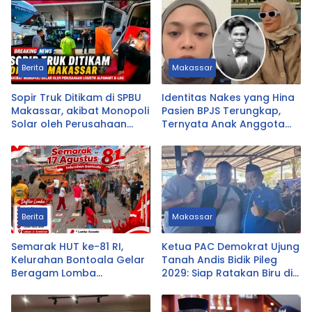
Berita
Makassar
Sopir Truk Ditikam di SPBU
Identitas Nakes yang Hina
Makassar, akibat Monopoli
Pasien BPJS Terungkap,
Solar oleh Perusahaan
Ternyata Anak Anggota
Logistik Alfamart B-LOG
DPRD Tasikmalaya
Berita
Makassar
Semarak HUT ke-81 RI,
Ketua PAC Demokrat Ujung
Kelurahan Bontoala Gelar
Tanah Andis Bidik Pileg
Beragam Lomba
2029: Siap Ratakan Biru di
Tradisional Libatkan
Ujung Tanah
Seluruh Warga