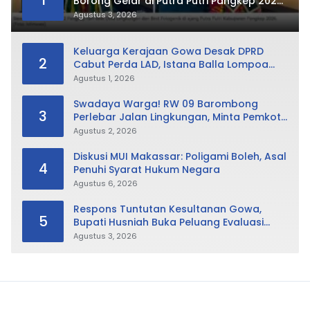
1
Borong Gelar di Putra Putri Pangkep 2026,
Sabet Best Duta Lingkungan dan
Agustus 3, 2026
Fotogenik
Keluarga Kerajaan Gowa Desak DPRD
2
Cabut Perda LAD, Istana Balla Lompoa
Diminta Dikembalikan
Agustus 1, 2026
Swadaya Warga! RW 09 Barombong
3
Perlebar Jalan Lingkungan, Minta Pemkot
Tak Hanya Fokus Urusan Sampah
Agustus 2, 2026
Diskusi MUI Makassar: Poligami Boleh, Asal
4
Penuhi Syarat Hukum Negara
Agustus 6, 2026
Respons Tuntutan Kesultanan Gowa,
5
Bupati Husniah Buka Peluang Evaluasi
Perda LAD: Bisa Direvisi Bahkan Diganti
Agustus 3, 2026