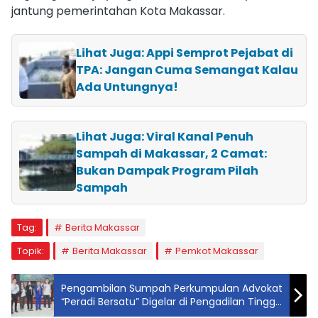
jantung pemerintahan Kota Makassar.
Lihat Juga: Appi Semprot Pejabat di
TPA: Jangan Cuma Semangat Kalau
Ada Untungnya!
Lihat Juga: Viral Kanal Penuh
Sampah di Makassar, 2 Camat:
Bukan Dampak Program Pilah
Sampah
Tag:
Berita Makassar
Topik:
Berita Makassar
Pemkot Makassar
Pengambilan Sumpah Perkumpulan Advokat
“Peradi Bersatu” Digelar di Pengadilan Tinggi
Denpasar