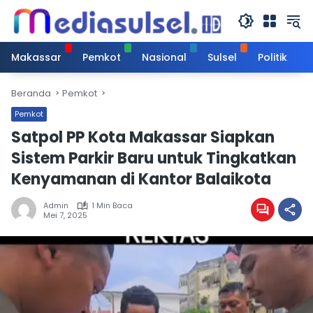
Langsung
ke
konten
Makassar
Pemkot
Nasional
Sulsel
Politik
Beranda
Pemkot
Pemkot
Satpol PP Kota Makassar Siapkan
Sistem Parkir Baru untuk Tingkatkan
Kenyamanan di Kantor Balaikota
Admin
1 Min Baca
Mei 7, 2025