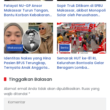
Fatayat NU-GP Ansor
Sopir Truk Ditikam di SPBU
Makassar Turun Tangan,
Makassar, akibat Monopoli
Bantu Korban Kebakaran
Solar oleh Perusahaan
Tallo
Logistik Alfamart B-LOG
Makassar
Berita
Identitas Nakes yang Hina
Semarak HUT ke-81 RI,
Pasien BPJS Terungkap,
Kelurahan Bontoala Gelar
Ternyata Anak Anggota
Beragam Lomba
DPRD Tasikmalaya
Tradisional Libatkan
Seluruh Warga
Tinggalkan Balasan
Alamat email Anda tidak akan dipublikasikan.
Ruas yang
wajib ditandai
*