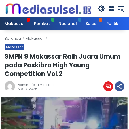
Langsung
ke
konten
Makassar
Pemkot
Nasional
Sulsel
Politik
Beranda
Makassar
Makassar
SMPN 9 Makassar Raih Juara Umum
pada Paskibra High Young
Competition Vol.2
Admin
1 Min Baca
Mei 17, 2026