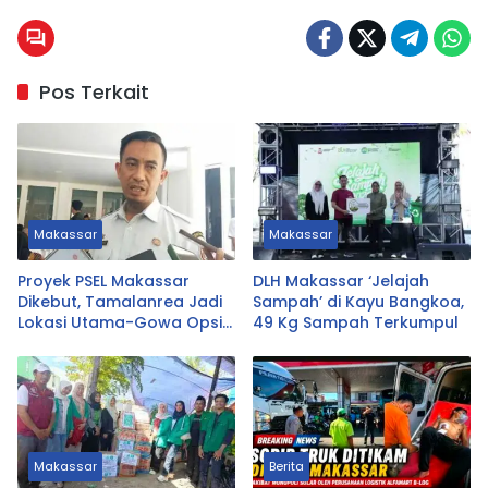
Pos Terkait
Makassar
Makassar
Proyek PSEL Makassar
DLH Makassar ‘Jelajah
Dikebut, Tamalanrea Jadi
Sampah’ di Kayu Bangkoa,
Lokasi Utama-Gowa Opsi
49 Kg Sampah Terkumpul
Cadangan
Makassar
Berita