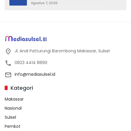
Tradisional Libatkan Seluruh Warga
Agustus 7, 2026
Jl. Andi Patturungi Barombong Makassar, Sulsel
0823 4414 8890
info@mediasulsel.id
Kategori
Makassar
Nasional
Sulsel
Pemkot