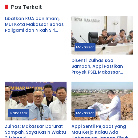
Pos Terkait
Libatkan KUA dan Imam,
MUI Kota Makassar Bahas
Poligami dan Nikah Siri
Secara Komprehensif
Makassar
Disentil Zulhas soal
Sampah, Appi Pastikan
Proyek PSEL Makassar
Tetap Jalan
Makassar
Makassar
Zulhas: Makassar Darurat
Appi Sentil Pejabat yang
Sampah, Saya Kasih Waktu
Mau Kerja Kalau Ada
2 Minggu!
Untungnya: Jangan Sibuk