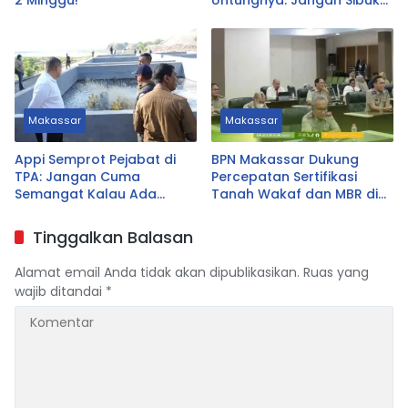
Urus yang Tak Prioritas
Makassar
Makassar
Appi Semprot Pejabat di
BPN Makassar Dukung
TPA: Jangan Cuma
Percepatan Sertifikasi
Semangat Kalau Ada
Tanah Wakaf dan MBR di
Untungnya!
Sulsel
Tinggalkan Balasan
Alamat email Anda tidak akan dipublikasikan.
Ruas yang
wajib ditandai
*