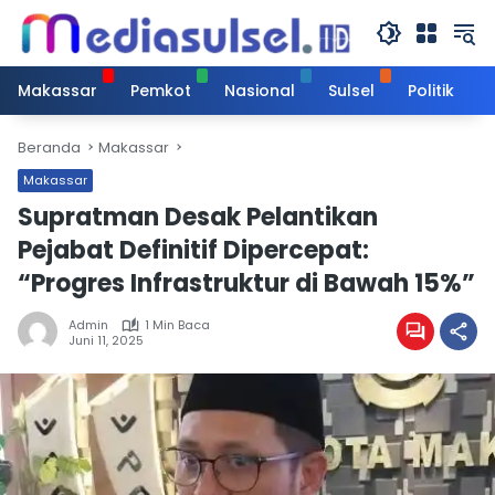
Langsung
ke
konten
Makassar
Pemkot
Nasional
Sulsel
Politik
Beranda
Makassar
Makassar
Supratman Desak Pelantikan
Pejabat Definitif Dipercepat:
“Progres Infrastruktur di Bawah 15%”
Admin
1 Min Baca
Juni 11, 2025