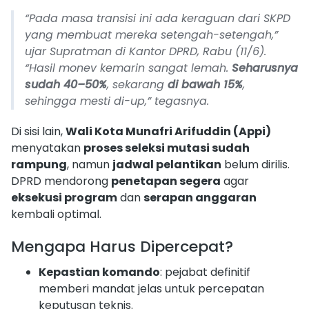
“Pada masa transisi ini ada keraguan dari SKPD
yang membuat mereka setengah-setengah,”
ujar Supratman di Kantor DPRD, Rabu (11/6).
“Hasil monev kemarin sangat lemah.
Seharusnya
sudah 40–50%
, sekarang
di bawah 15%
,
sehingga mesti di-up,” tegasnya.
Di sisi lain,
Wali Kota Munafri Arifuddin (Appi)
menyatakan
proses seleksi mutasi sudah
rampung
, namun
jadwal pelantikan
belum dirilis.
DPRD mendorong
penetapan segera
agar
eksekusi program
dan
serapan anggaran
kembali optimal.
Mengapa Harus Dipercepat?
Kepastian komando
: pejabat definitif
memberi mandat jelas untuk percepatan
keputusan teknis.