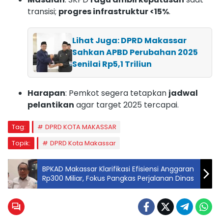
transisi;
progres infrastruktur <15%
.
Lihat Juga: DPRD Makassar
Sahkan APBD Perubahan 2025
Senilai Rp5,1 Triliun
Harapan
: Pemkot segera tetapkan
jadwal
pelantikan
agar target 2025 tercapai.
Tag:
DPRD KOTA MAKASSAR
Topik:
DPRD Kota Makassar
BPKAD Makassar Klarifikasi Efisiensi Anggaran
Rp300 Miliar, Fokus Pangkas Perjalanan Dinas