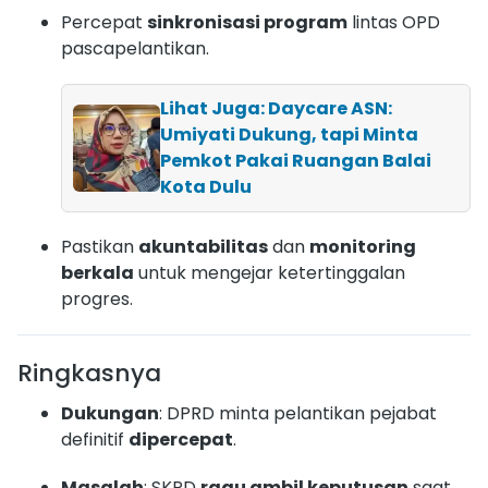
Percepat
sinkronisasi program
lintas OPD
pascapelantikan.
Lihat Juga: Daycare ASN:
Umiyati Dukung, tapi Minta
Pemkot Pakai Ruangan Balai
Kota Dulu
Pastikan
akuntabilitas
dan
monitoring
berkala
untuk mengejar ketertinggalan
progres.
Ringkasnya
Dukungan
: DPRD minta pelantikan pejabat
definitif
dipercepat
.
Masalah
: SKPD
ragu ambil keputusan
saat