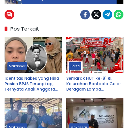
Pos Terkait
Makassar
Berita
Identitas Nakes yang Hina
Semarak HUT ke-81 RI,
Pasien BPJS Terungkap,
Kelurahan Bontoala Gelar
Ternyata Anak Anggota
Beragam Lomba
DPRD Tasikmalaya
Tradisional Libatkan
Seluruh Warga
Makassar
Makassar