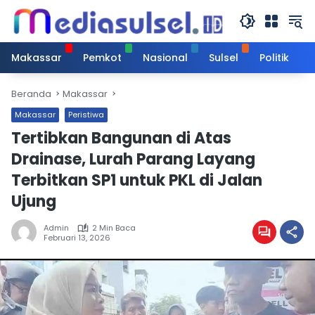
Langsung
ke
konten
Makassar
Pemkot
Nasional
Sulsel
Politik
Beranda
Makassar
Makassar
Peristiwa
Tertibkan Bangunan di Atas
Drainase, Lurah Parang Layang
Terbitkan SP1 untuk PKL di Jalan
Ujung
Admin
2 Min Baca
Februari 13, 2026