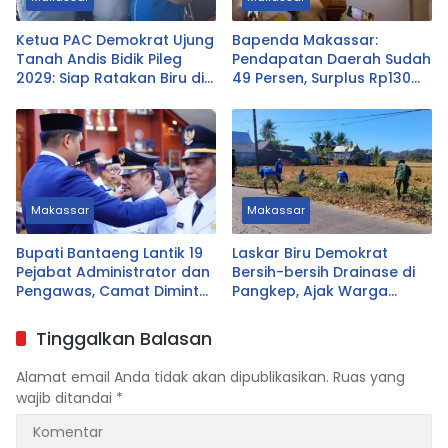
Ketua PAC Demokrat Ujung
Bapenda Makassar:
Tanah Andis Bidik Pileg
Pendapatan Daerah Sudah
2029: Siap Ratakan Biru di
49 Persen, Surplus Rp130
Ujung Tanah
Miliar
Makassar
Makassar
Bupati Bantaeng Lantik 19
Laskar Biru Demokrat
Pejabat Administrator dan
Bersih-bersih Drainase di
Pengawas, Camat Diminta
Pangkep, Ajak Warga
Dekat dengan Warga
Hidupkan Gotong Royong
Tinggalkan Balasan
Alamat email Anda tidak akan dipublikasikan.
Ruas yang
wajib ditandai
*