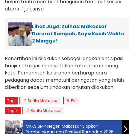
belum tentu membuat bangunan tersebut sesuai
aturan,” jelasnya.
Lihat Juga: Zulhas: Makassar
Darurat Sampah, Saya Kasih Waktu
2 Minggu!
Penertiban ini dilakukan sebagai langkah antisipasi
banjir sekaligus menciptakan keteraturan ruang
kota. Pemerintah kelurahan berharap para
pedagang dapat mematuhi peringatan yang telah
diberikan sebelum tindakan lanjutan dilakukan.
Tag:
Berita Makassar
PKL
Topik:
Berita Makassar
MKKS SMP Negeri Makassar Siapkan
Pembelajaran dan Festival Ramadan 2026