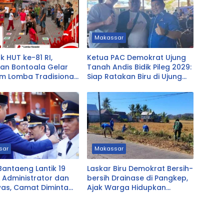
Makassar
 HUT ke-81 RI,
Ketua PAC Demokrat Ujung
han Bontoala Gelar
Tanah Andis Bidik Pileg 2029:
m Lomba Tradisional
Siap Ratakan Biru di Ujung
n Seluruh Warga
Tanah
sar
Makassar
Bantaeng Lantik 19
Laskar Biru Demokrat Bersih-
 Administrator dan
bersih Drainase di Pangkep,
as, Camat Diminta
Ajak Warga Hidupkan
dengan Warga
Gotong Royong