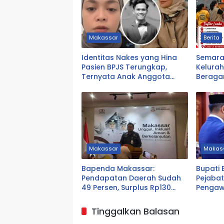
Makassar
Berita
Identitas Nakes yang Hina
Semarak
Pasien BPJS Terungkap,
Kelura
Ternyata Anak Anggota
Beraga
DPRD Tasikmalaya
Libatka
Makassar
Makas
Bapenda Makassar:
Bupati 
Pendapatan Daerah Sudah
Pejabat
49 Persen, Surplus Rp130
Pengaw
Miliar
Dekat 
Tinggalkan Balasan