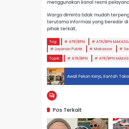
menggunakan kanal resmi pelayana
Warga diminta tidak mudah terpengar
terutama informasi yang beredar di 
pihak terkait.
Tag:
ATR/BPN
ATR/BPN MAKASS
Layanan Publik
Makassar
Se
Topik:
ATR/BPN
ATR/BPN MAKAS
Awali Pekan Kerja, Kantah Takal
Pos Terkait