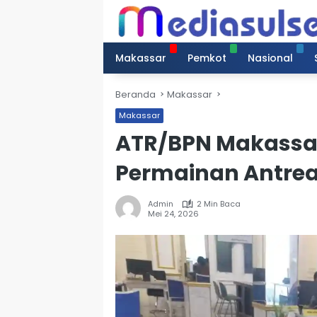
Langsung
ke
konten
Makassar
Pemkot
Nasional
Beranda
Makassar
Makassar
ATR/BPN Makassar
Permainan Antrea
Admin
2 Min Baca
Mei 24, 2026