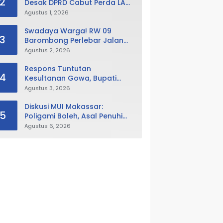
2
Desak DPRD Cabut Perda LAD,
Istana Balla Lompoa Diminta
Agustus 1, 2026
Dikembalikan
Swadaya Warga! RW 09
3
Barombong Perlebar Jalan
Lingkungan, Minta Pemkot Tak
Agustus 2, 2026
Hanya Fokus Urusan Sampah
Respons Tuntutan
4
Kesultanan Gowa, Bupati
Husniah Buka Peluang
Agustus 3, 2026
Evaluasi Perda LAD: Bisa
Direvisi Bahkan Diganti
Diskusi MUI Makassar:
5
Poligami Boleh, Asal Penuhi
Syarat Hukum Negara
Agustus 6, 2026