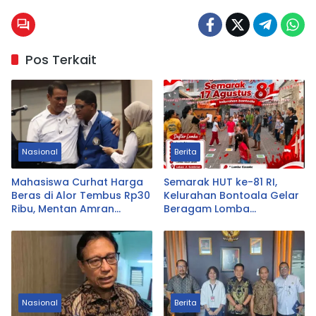
Pos Terkait
Nasional
Berita
Mahasiswa Curhat Harga
Semarak HUT ke-81 RI,
Beras di Alor Tembus Rp30
Kelurahan Bontoala Gelar
Ribu, Mentan Amran
Beragam Lomba
Langsung Telepon Bos
Tradisional Libatkan
Bulog
Seluruh Warga
Nasional
Berita