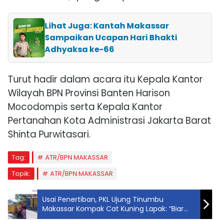
Lihat Juga: Kantah Makassar
Sampaikan Ucapan Hari Bhakti
Adhyaksa ke-66
Turut hadir dalam acara itu Kepala Kantor
Wilayah BPN Provinsi Banten
Harison
Mocodompis
serta Kepala Kantor
Pertanahan Kota Administrasi Jakarta Barat
Shinta Purwitasari
.
Tag:
ATR/BPN MAKASSAR
Topik:
ATR/BPN MAKASSAR
Usai Penertiban, PKL Ujung Tinumbu
Makassar Kompak Cat Kuning Lapak: “Biar
Rapi”