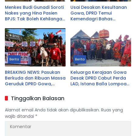
Menkes Budi Gunadi Soroti
Usai Desakan Kesultanan
Nakes yang Hina Pasien
Gowa, DPRD Temui
BPJS: Tak Boleh Kehilangan
Kemendagri Bahas
Empati
Pencabutan Perda LAD
Berita
Berita
BREAKING NEWS: Pasukan
Keluarga Kerajaan Gowa
Berkuda dan Ribuan Massa
Desak DPRD Cabut Perda
Geruduk DPRD Gowa,
LAD, Istana Balla Lompoa
Desak Cabut Perda LAD
Diminta Dikembalikan
Tinggalkan Balasan
Alamat email Anda tidak akan dipublikasikan.
Ruas yang
wajib ditandai
*