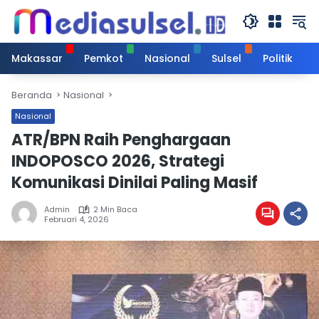
Langsung
ke
konten
Makassar
Pemkot
Nasional
Sulsel
Politik
Beranda
Nasional
Nasional
ATR/BPN Raih Penghargaan
INDOPOSCO 2026, Strategi
Komunikasi Dinilai Paling Masif
Admin
2 Min Baca
Februari 4, 2026