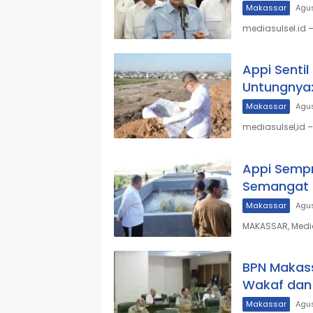
Makassar
Agus
mediasulsel.id 
Appi Senti
Untungnya:
Makassar
Agus
mediasulsel,id 
Appi Sempr
Semangat 
Makassar
Agus
MAKASSAR, Media
BPN Makass
Wakaf dan 
Makassar
Agus