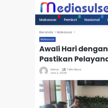
Langsung
ke
konten
Makassar
Pemkot
Nasional
Beranda
Makassar
Makassar
Awali Hari dengan 
Pastikan Pelayan
Admin
1 Min Baca
Juni 2, 2026