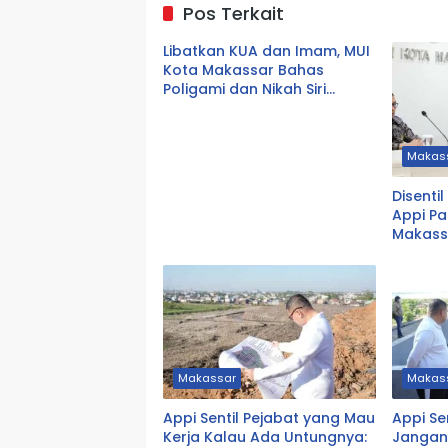
Pos Terkait
Libatkan KUA dan Imam, MUI
Kota Makassar Bahas
Poligami dan Nikah Siri
Secara Komprehensif
Makas
Disenti
Appi Pa
Makass
Makassar
Makas
Appi Sentil Pejabat yang Mau
Appi Se
Kerja Kalau Ada Untungnya:
Jangan