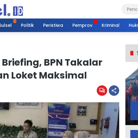
Sulsel
Politik
Peristiwa
Pemprov
Kriminal
Huk
Briefing, BPN Takalar
an Loket Maksimal