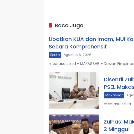
Baca Juga
Libatkan KUA dan Imam, MUI Kot
Secara Komprehensif
Berita
Agustus 6, 2026
mediasulsel.id – MAKASSAR – Dewan Pimpinan
Disentil Z
PSEL Makas
Makassar
Agus
mediasulsel.id 
Zulhas: Ma
2 Minggu!