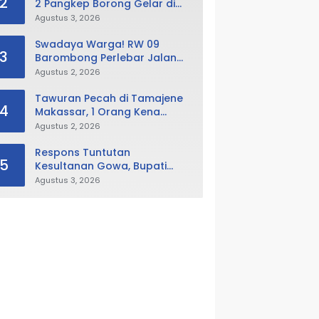
2
2 Pangkep Borong Gelar di
Putra Putri Pangkep 2026,
Agustus 3, 2026
Sabet Best Duta Lingkungan
dan Fotogenik
Swadaya Warga! RW 09
3
Barombong Perlebar Jalan
Lingkungan, Minta Pemkot Tak
Agustus 2, 2026
Hanya Fokus Urusan Sampah
Tawuran Pecah di Tamajene
4
Makassar, 1 Orang Kena
Busur dan Motor Dibakar
Agustus 2, 2026
Respons Tuntutan
5
Kesultanan Gowa, Bupati
Husniah Buka Peluang
Agustus 3, 2026
Evaluasi Perda LAD: Bisa
Direvisi Bahkan Diganti