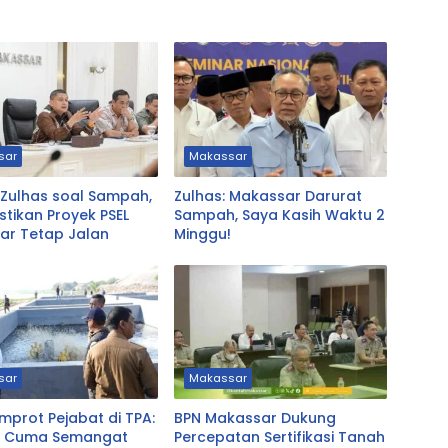
sar
Makassar
l Zulhas soal Sampah,
Zulhas: Makassar Darurat
stikan Proyek PSEL
Sampah, Saya Kasih Waktu 2
ar Tetap Jalan
Minggu!
sar
Makassar
mprot Pejabat di TPA:
BPN Makassar Dukung
 Cuma Semangat
Percepatan Sertifikasi Tanah