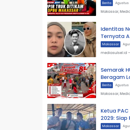
Berita
Agustus 
Makassar, Media
Identitas 
Ternyata 
Makassar
Agus
mediasulsel.id
Semarak HU
Beragam Lo
Berita
Agustus 
Makassar, Media
Ketua PAC 
2029: Siap
Makassar
Agus