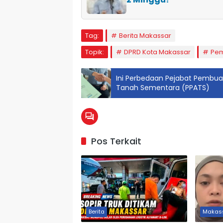
Tag:
Berita Makassar
Topik:
DPRD Kota Makassar
Pem
Ini Perbedaan Pejabat Pembua
Tanah Sementara (PPATS)
Pos Terkait
Berita
Makas