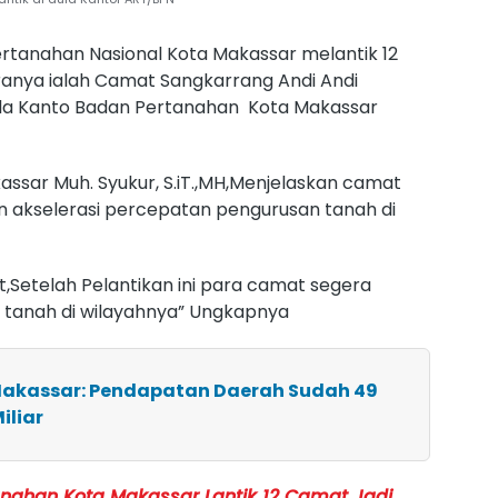
rtanahan Nasional Kota Makassar melantik 12
ranya ialah Camat Sangkarrang Andi Andi
i Aula Kanto Badan Pertanahan Kota Makassar
ssar Muh. Syukur, S.iT.,MH,Menjelaskan camat
n akselerasi percepatan pengurusan tanah di
t,Setelah Pelantikan ini para camat segera
tanah di wilayahnya” Ungkapnya
Makassar: Pendapatan Daerah Sudah 49
iliar
anahan Kota Makassar Lantik 12 Camat Jadi