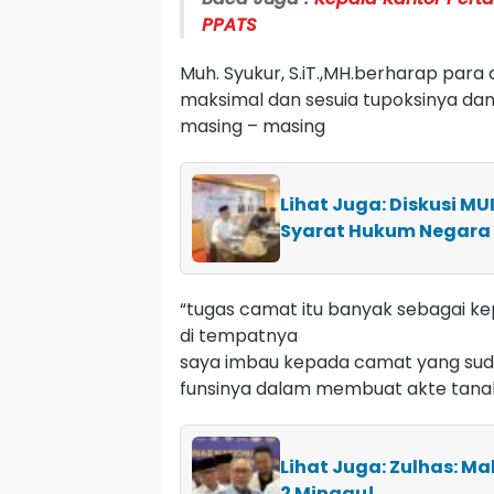
PPATS
Muh. Syukur, S.iT.,MH.berharap para
maksimal dan sesuia tupoksinya da
masing – masing
Lihat Juga: Diskusi MU
Syarat Hukum Negara
“tugas camat itu banyak sebagai k
di tempatnya
saya imbau kepada camat yang sudah
funsinya dalam membuat akte tana
Lihat Juga: Zulhas: M
2 Minggu!