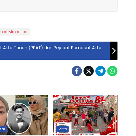
kot Makassar
t Akta Tanah (PPAT) dan Pejabat Pembuat Akta
sar
Berita