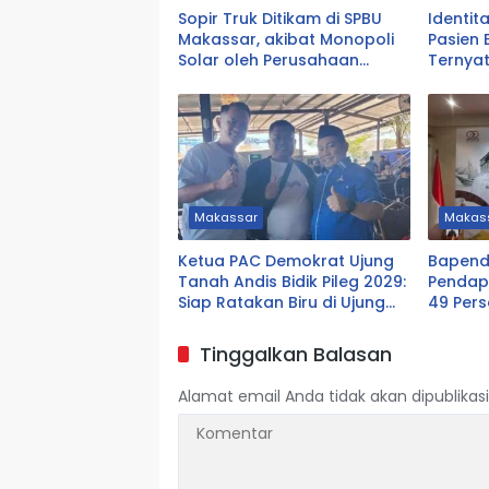
Sopir Truk Ditikam di SPBU
Identit
Makassar, akibat Monopoli
Pasien 
Solar oleh Perusahaan
Ternya
Logistik Alfamart B-LOG
DPRD T
Makassar
Makas
Ketua PAC Demokrat Ujung
Bapend
Tanah Andis Bidik Pileg 2029:
Pendap
Siap Ratakan Biru di Ujung
49 Pers
Tanah
Miliar
Tinggalkan Balasan
Alamat email Anda tidak akan dipublikasi