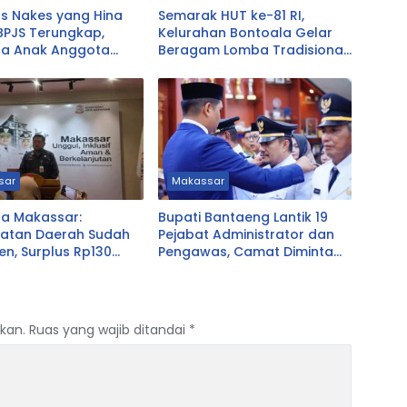
as Nakes yang Hina
Semarak HUT ke-81 RI,
BPJS Terungkap,
Kelurahan Bontoala Gelar
ta Anak Anggota
Beragam Lomba Tradisional
asikmalaya
Libatkan Seluruh Warga
sar
Makassar
a Makassar:
Bupati Bantaeng Lantik 19
atan Daerah Sudah
Pejabat Administrator dan
en, Surplus Rp130
Pengawas, Camat Diminta
Dekat dengan Warga
kan.
Ruas yang wajib ditandai
*