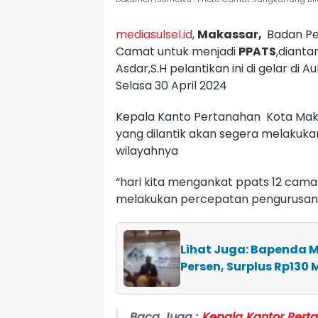
mediasulsel.id
,
Makassar,
Badan Pe
Camat untuk menjadi
PPATS
,dianta
Asdar,S.H pelantikan ini di gelar d
Selasa 30 April 2024
Kepala Kanto Pertanahan Kota Maka
yang dilantik akan segera melakuka
wilayahnya
“hari kita mengankat ppats 12 cama
melakukan percepatan pengurusan 
Lihat Juga: Bapenda 
Persen, Surplus Rp130 M
Baca Juga :
Kepala Kantor Pert