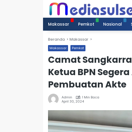
Langsung
ke
konten
Makassar
Pemkot
Nasional
Beranda
Makassar
Makassar
Pemkot
Camat Sangkarran
Ketua BPN Segera 
Pembuatan Akte
Admin
1 Min Baca
April 30, 2024