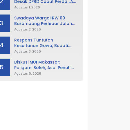
2
Desak DPRD Cabut Perda LAD,
Istana Balla Lompoa Diminta
Agustus 1, 2026
Dikembalikan
Swadaya Warga! RW 09
3
Barombong Perlebar Jalan
Lingkungan, Minta Pemkot Tak
Agustus 2, 2026
Hanya Fokus Urusan Sampah
Respons Tuntutan
4
Kesultanan Gowa, Bupati
Husniah Buka Peluang
Agustus 3, 2026
Evaluasi Perda LAD: Bisa
Direvisi Bahkan Diganti
Diskusi MUI Makassar:
5
Poligami Boleh, Asal Penuhi
Syarat Hukum Negara
Agustus 6, 2026