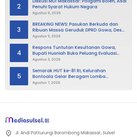
Diskusi MUI Makassar: Poligami Boleh, Asal
2
Penuhi Syarat Hukum Negara
Agustus 6, 2026
BREAKING NEWS: Pasukan Berkuda dan
3
Ribuan Massa Geruduk DPRD Gowa, Desak
Cabut Perda LAD
Agustus 5, 2026
Respons Tuntutan Kesultanan Gowa,
4
Bupati Husniah Buka Peluang Evaluasi
Perda LAD: Bisa Direvisi Bahkan Diganti
Agustus 3, 2026
Semarak HUT ke-81 RI, Kelurahan
5
Bontoala Gelar Beragam Lomba
Tradisional Libatkan Seluruh Warga
Agustus 7, 2026
Jl. Andi Patturungi Barombong Makassar, Sulsel