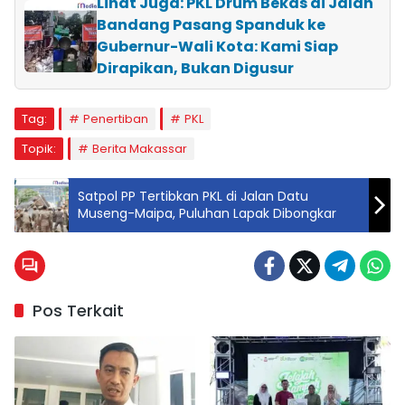
Lihat Juga: PKL Drum Bekas di Jalan
Bandang Pasang Spanduk ke
Gubernur-Wali Kota: Kami Siap
Dirapikan, Bukan Digusur
Tag:
Penertiban
PKL
Topik:
Berita Makassar
Satpol PP Tertibkan PKL di Jalan Datu
Museng-Maipa, Puluhan Lapak Dibongkar
Pos Terkait