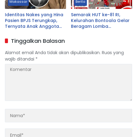
Makassar
Berita
Identitas Nakes yang Hina
Semarak HUT ke-81 RI,
Pasien BPJS Terungkap,
Kelurahan Bontoala Gelar
Ternyata Anak Anggota
Beragam Lomba
DPRD Tasikmalaya
Tradisional Libatkan
Seluruh Warga
Tinggalkan Balasan
Alamat email Anda tidak akan dipublikasikan.
Ruas yang
wajib ditandai
*