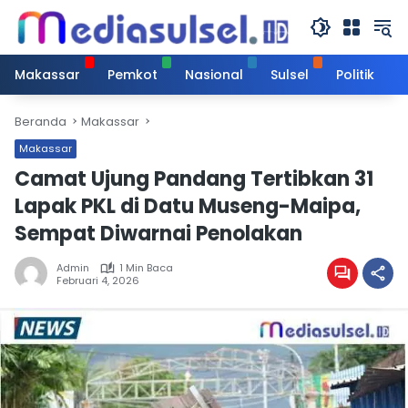
Langsung
ke
konten
Makassar
Pemkot
Nasional
Sulsel
Politik
Beranda
Makassar
Makassar
Camat Ujung Pandang Tertibkan 31
Lapak PKL di Datu Museng-Maipa,
Sempat Diwarnai Penolakan
Admin
1 Min Baca
Februari 4, 2026