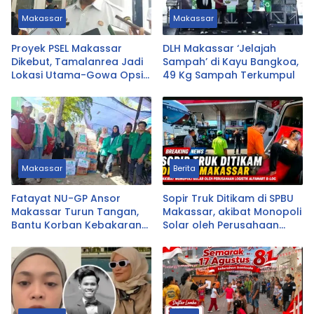
Makassar
Makassar
Proyek PSEL Makassar
DLH Makassar ‘Jelajah
Dikebut, Tamalanrea Jadi
Sampah’ di Kayu Bangkoa,
Lokasi Utama-Gowa Opsi
49 Kg Sampah Terkumpul
Cadangan
Makassar
Berita
Fatayat NU-GP Ansor
Sopir Truk Ditikam di SPBU
Makassar Turun Tangan,
Makassar, akibat Monopoli
Bantu Korban Kebakaran
Solar oleh Perusahaan
Tallo
Logistik Alfamart B-LOG