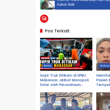
Kabar Baik
Pos Terkait
Berita
Makas
Sopir Truk Ditikam di SPBU
Identit
Makassar, akibat Monopoli
Pasien 
Solar oleh Perusahaan
Ternya
Logistik Alfamart B-LOG
DPRD T