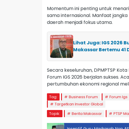
Momentum ini penting untuk menarik
sama internasional. Manfaat jang
daerah menjadi fokus utama.
Lihat Juga: IGS 2026 B
Makassar Bertemu 41 D
Secara keseluruhan, DPMPTSP Kota
Forum IGS 2026 berjalan sukses. Aca
pertumbuhan ekonomi regional melal
Tag:
Business Forum
Forum Igs
Targetkan Investor Global
Topik:
Berita Makassar
PTSP Ma
Insentif Guru Madrasah Non AS