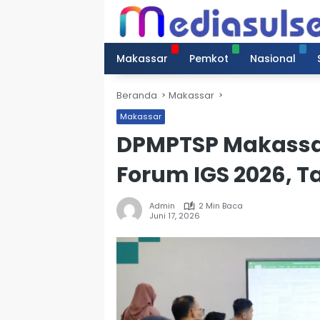
Langsung
ke
konten
Makassar
Pemkot
Nasional
Beranda
Makassar
Makassar
DPMPTSP Makassa
Forum IGS 2026, T
Admin
2 Min Baca
Juni 17, 2026