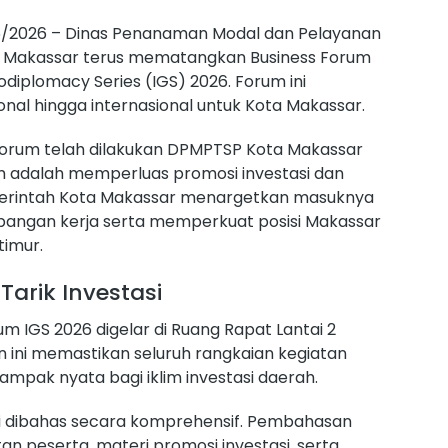
/06/2026 – Dinas Penanaman Modal dan Pelayanan
a Makassar terus mematangkan Business Forum
odiplomacy Series (IGS) 2026. Forum ini
onal hingga internasional untuk Kota Makassar.
 forum telah dilakukan DPMPTSP Kota Makassar
um adalah memperluas promosi investasi dan
erintah Kota Makassar menargetkan masuknya
apangan kerja serta memperkuat posisi Makassar
timur.
arik Investasi
um IGS 2026 digelar di Ruang Rapat Lantai 2
ini memastikan seluruh rangkaian kegiatan
mpak nyata bagi iklim investasi daerah.
si dibahas secara komprehensif. Pembahasan
an peserta, materi promosi investasi, serta