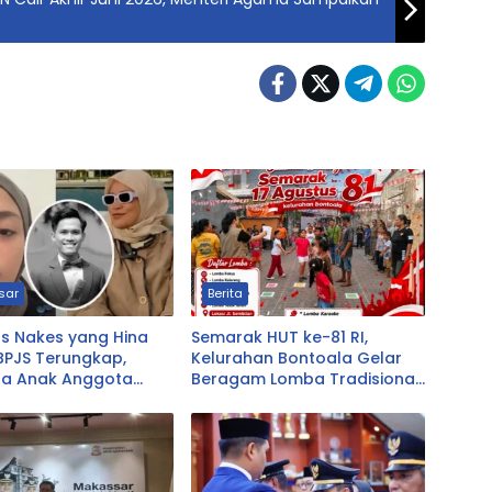
sar
Berita
as Nakes yang Hina
Semarak HUT ke-81 RI,
BPJS Terungkap,
Kelurahan Bontoala Gelar
ta Anak Anggota
Beragam Lomba Tradisional
asikmalaya
Libatkan Seluruh Warga