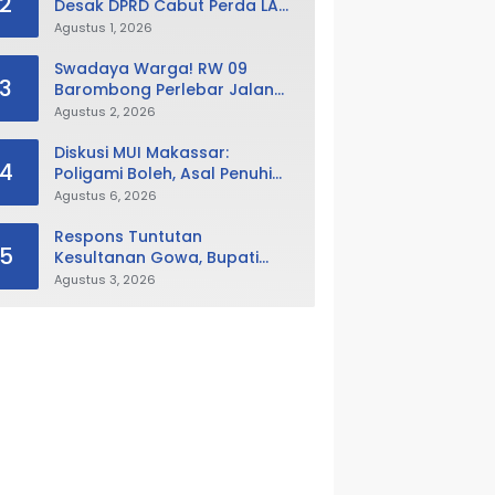
2
Desak DPRD Cabut Perda LAD,
Istana Balla Lompoa Diminta
Agustus 1, 2026
Dikembalikan
Swadaya Warga! RW 09
3
Barombong Perlebar Jalan
Lingkungan, Minta Pemkot Tak
Agustus 2, 2026
Hanya Fokus Urusan Sampah
Diskusi MUI Makassar:
4
Poligami Boleh, Asal Penuhi
Syarat Hukum Negara
Agustus 6, 2026
Respons Tuntutan
5
Kesultanan Gowa, Bupati
Husniah Buka Peluang
Agustus 3, 2026
Evaluasi Perda LAD: Bisa
Direvisi Bahkan Diganti