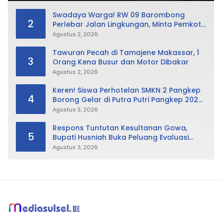
Swadaya Warga! RW 09 Barombong
2
Perlebar Jalan Lingkungan, Minta Pemkot
Tak Hanya Fokus Urusan Sampah
Agustus 2, 2026
Tawuran Pecah di Tamajene Makassar, 1
3
Orang Kena Busur dan Motor Dibakar
Agustus 2, 2026
Keren! Siswa Perhotelan SMKN 2 Pangkep
4
Borong Gelar di Putra Putri Pangkep 2026,
Sabet Best Duta Lingkungan dan
Agustus 3, 2026
Fotogenik
Respons Tuntutan Kesultanan Gowa,
5
Bupati Husniah Buka Peluang Evaluasi
Perda LAD: Bisa Direvisi Bahkan Diganti
Agustus 3, 2026