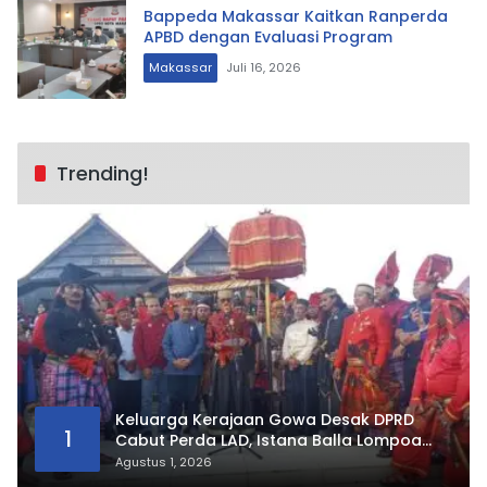
Bappeda Makassar Kaitkan Ranperda
APBD dengan Evaluasi Program
Makassar
Juli 16, 2026
Trending!
Keluarga Kerajaan Gowa Desak DPRD
1
Cabut Perda LAD, Istana Balla Lompoa
Diminta Dikembalikan
Agustus 1, 2026