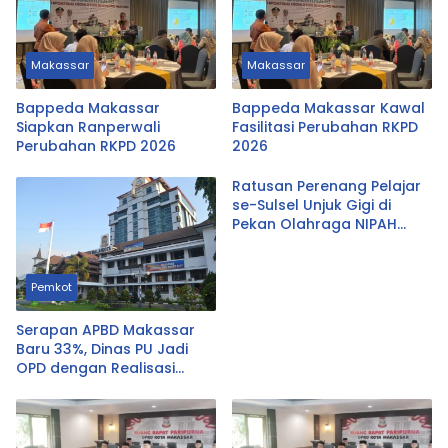
Makassar
Makassar
Bappeda Makassar
Bappeda Makassar Kawal
Siapkan Ranperwali
Fasilitasi Perubahan RKPD
Perubahan RKPD 2026
2026
Ratusan Perenang Pelajar
se-Sulsel Unjuk Gigi di
Pekan Olahraga NIPAH
2026 Hari Ini
Pemkot
Serapan APBD Makassar
Baru 33%, Dinas PU Jadi
OPD dengan Realisasi
Terendah