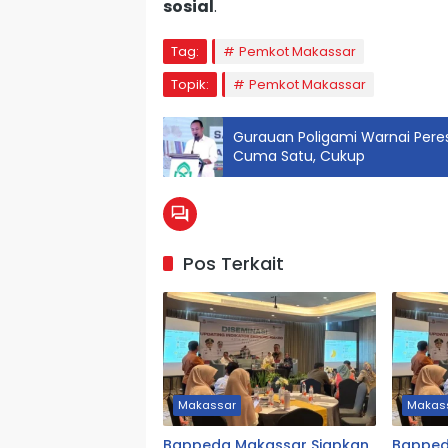
sosial
.
Tag:
Pemkot Makassar
Topik:
Pemkot Makassar
Gurauan Poligami Warnai Peres
Cuma Satu, Cukup
Pos Terkait
Makassar
Makas
Bappeda Makassar Siapkan
Bapped