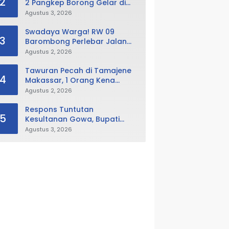
2
2 Pangkep Borong Gelar di
Putra Putri Pangkep 2026,
Agustus 3, 2026
Sabet Best Duta Lingkungan
dan Fotogenik
Swadaya Warga! RW 09
3
Barombong Perlebar Jalan
Lingkungan, Minta Pemkot Tak
Agustus 2, 2026
Hanya Fokus Urusan Sampah
Tawuran Pecah di Tamajene
4
Makassar, 1 Orang Kena
Busur dan Motor Dibakar
Agustus 2, 2026
Respons Tuntutan
5
Kesultanan Gowa, Bupati
Husniah Buka Peluang
Agustus 3, 2026
Evaluasi Perda LAD: Bisa
Direvisi Bahkan Diganti