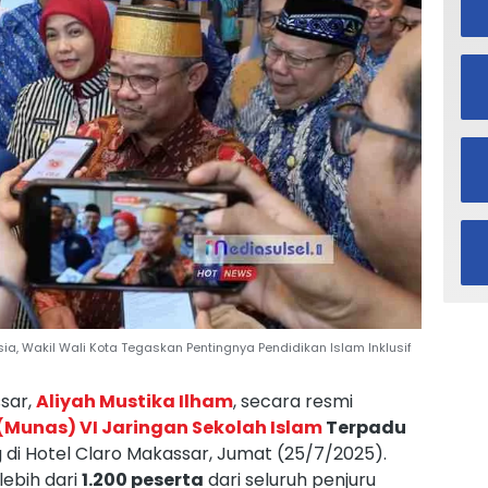
a, Wakil Wali Kota Tegaskan Pentingnya Pendidikan Islam Inklusif
sar,
Aliyah Mustika Ilham
, secara resmi
Munas) VI Jaringan Sekolah Islam
Terpadu
di Hotel Claro Makassar, Jumat (25/7/2025).
 lebih dari
1.200 peserta
dari seluruh penjuru