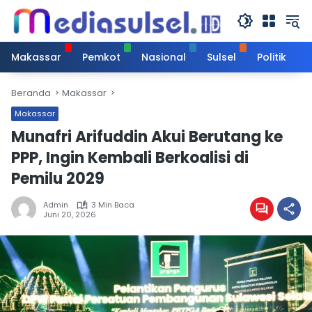
Langsung
ke
konten
Makassar
Pemkot
Nasional
Sulsel
Politik
Beranda
Makassar
Makassar
Munafri Arifuddin Akui Berutang ke
PPP, Ingin Kembali Berkoalisi di
Pemilu 2029
Admin
3 Min Baca
Juni 20, 2026