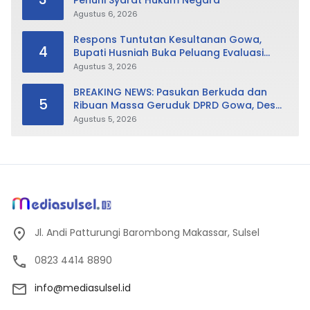
Penuhi Syarat Hukum Negara
Agustus 6, 2026
Respons Tuntutan Kesultanan Gowa,
4
Bupati Husniah Buka Peluang Evaluasi
Perda LAD: Bisa Direvisi Bahkan Diganti
Agustus 3, 2026
BREAKING NEWS: Pasukan Berkuda dan
5
Ribuan Massa Geruduk DPRD Gowa, Desak
Cabut Perda LAD
Agustus 5, 2026
Jl. Andi Patturungi Barombong Makassar, Sulsel
0823 4414 8890
info@mediasulsel.id