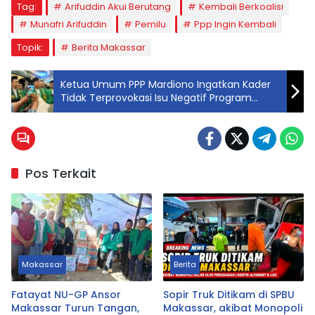
Tag:
Arifuddin Akui Berutang
Kembali Berkoalisi
Munafri Arifuddin
Pemilu
Ppp Ingin Kembali
Topik:
Berita Makassar
Ketua Umum PPP Mardiono Ingatkan Kader
Tidak Terprovokasi Isu Negatif Program
Presiden
Pos Terkait
Makassar
Berita
Fatayat NU-GP Ansor
Sopir Truk Ditikam di SPBU
Makassar Turun Tangan,
Makassar, akibat Monopoli