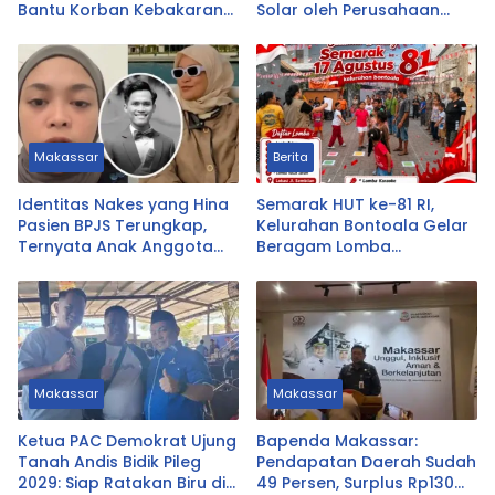
Bantu Korban Kebakaran
Solar oleh Perusahaan
Tallo
Logistik Alfamart B-LOG
Makassar
Berita
Identitas Nakes yang Hina
Semarak HUT ke-81 RI,
Pasien BPJS Terungkap,
Kelurahan Bontoala Gelar
Ternyata Anak Anggota
Beragam Lomba
DPRD Tasikmalaya
Tradisional Libatkan
Seluruh Warga
Makassar
Makassar
Ketua PAC Demokrat Ujung
Bapenda Makassar:
Tanah Andis Bidik Pileg
Pendapatan Daerah Sudah
2029: Siap Ratakan Biru di
49 Persen, Surplus Rp130