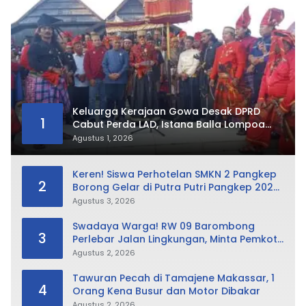
Keluarga Kerajaan Gowa Desak DPRD
1
Cabut Perda LAD, Istana Balla Lompoa
Diminta Dikembalikan
Agustus 1, 2026
Keren! Siswa Perhotelan SMKN 2 Pangkep
2
Borong Gelar di Putra Putri Pangkep 2026,
Sabet Best Duta Lingkungan dan
Agustus 3, 2026
Fotogenik
Swadaya Warga! RW 09 Barombong
3
Perlebar Jalan Lingkungan, Minta Pemkot
Tak Hanya Fokus Urusan Sampah
Agustus 2, 2026
Tawuran Pecah di Tamajene Makassar, 1
4
Orang Kena Busur dan Motor Dibakar
Agustus 2, 2026