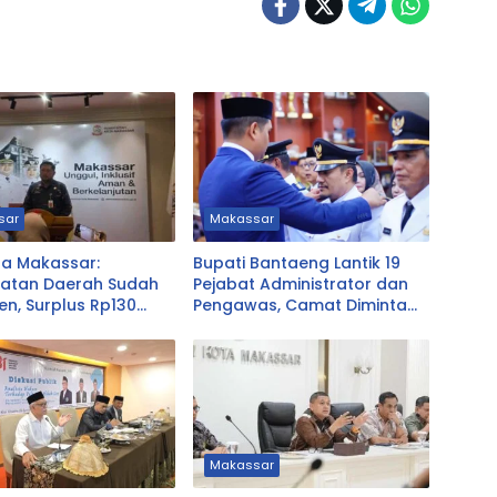
sar
Makassar
a Makassar:
Bupati Bantaeng Lantik 19
atan Daerah Sudah
Pejabat Administrator dan
en, Surplus Rp130
Pengawas, Camat Diminta
Dekat dengan Warga
Makassar