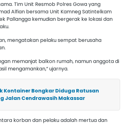
 sama. Tim Unit Resmob Polres Gowa yang
mad Alfian bersama Unit Kamneg Satintelkam
sek Pallangga kemudian bergerak ke lokasi dan
aku.
man, mengatakan pelaku sempat berusaha
an.
ngan memanjat balkon rumah, namun anggota di
sil mengamankan,” ujarnya.
uk Kontainer Bongkar Diduga Ratusan
ng Jalan Cendrawasih Makassar
ntara korban dan pelaku adalah mertua dan