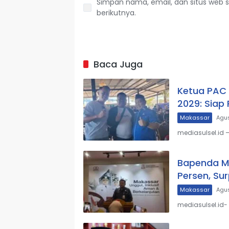
Simpan nama, email, dan situs web 
berikutnya.
Baca Juga
Ketua PAC 
2029: Siap
Makassar
Agus
mediasulsel.id
Bapenda M
Persen, Sur
Makassar
Agus
mediasulsel.id