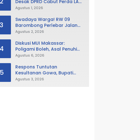
2
Desak DPRD Cabut Perda LAD,
Istana Balla Lompoa Diminta
Agustus 1, 2026
Dikembalikan
Swadaya Warga! RW 09
3
Barombong Perlebar Jalan
Lingkungan, Minta Pemkot Tak
Agustus 2, 2026
Hanya Fokus Urusan Sampah
Diskusi MUI Makassar:
4
Poligami Boleh, Asal Penuhi
Syarat Hukum Negara
Agustus 6, 2026
Respons Tuntutan
5
Kesultanan Gowa, Bupati
Husniah Buka Peluang
Agustus 3, 2026
Evaluasi Perda LAD: Bisa
Direvisi Bahkan Diganti