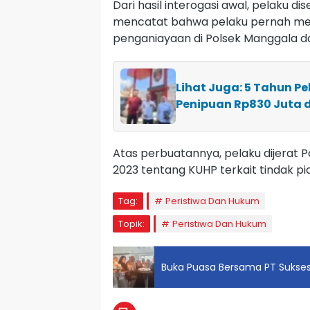
Dari hasil interogasi awal, pelaku d
mencatat bahwa pelaku pernah men
penganiayaan di Polsek Manggala d
Lihat Juga: 5 Tahun P
Penipuan Rp830 Juta 
Atas perbuatannya, pelaku dijerat
2023 tentang KUHP terkait tindak pi
Tag:
Peristiwa Dan Hukum
Topik:
Peristiwa Dan Hukum
Buka Puasa Bersama PT Sukses M