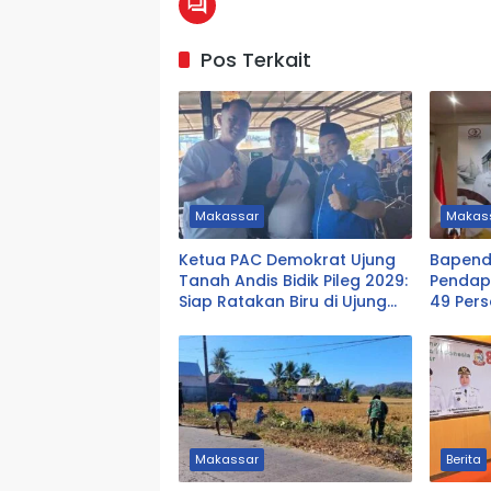
Pos Terkait
Makassar
Makas
Ketua PAC Demokrat Ujung
Bapend
Tanah Andis Bidik Pileg 2029:
Pendap
Siap Ratakan Biru di Ujung
49 Pers
Tanah
Miliar
Makassar
Berita