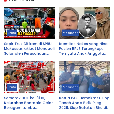
Berita
Makassar
Sopir Truk Ditikam di SPBU
Identitas Nakes yang Hina
Makassar, akibat Monopoli
Pasien BPJS Terungkap,
Solar oleh Perusahaan
Ternyata Anak Anggota
Logistik Alfamart B-LOG
DPRD Tasikmalaya
Berita
Makassar
Semarak HUT ke-81 RI,
Ketua PAC Demokrat Ujung
Kelurahan Bontoala Gelar
Tanah Andis Bidik Pileg
Beragam Lomba
2029: Siap Ratakan Biru di
Tradisional Libatkan
Ujung Tanah