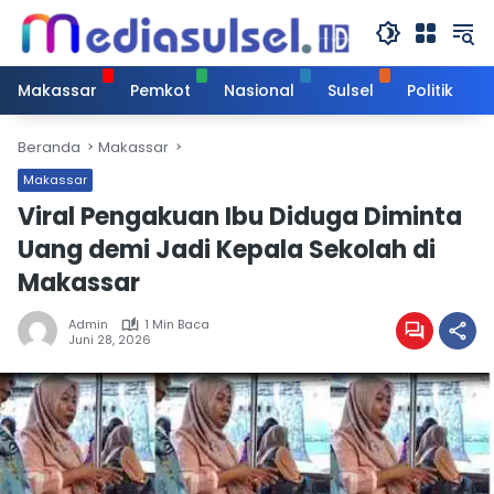
Langsung
ke
konten
Makassar
Pemkot
Nasional
Sulsel
Politik
Beranda
Makassar
Makassar
Viral Pengakuan Ibu Diduga Diminta
Uang demi Jadi Kepala Sekolah di
Makassar
Admin
1 Min Baca
Juni 28, 2026