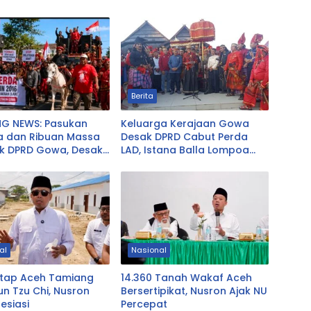
Berita
NG NEWS: Pasukan
Keluarga Kerajaan Gowa
a dan Ribuan Massa
Desak DPRD Cabut Perda
k DPRD Gowa, Desak
LAD, Istana Balla Lompoa
Perda LAD
Diminta Dikembalikan
al
Nasional
ntap Aceh Tamiang
14.360 Tanah Wakaf Aceh
n Tzu Chi, Nusron
Bersertipikat, Nusron Ajak NU
resiasi
Percepat