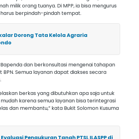
ah milik orang tuanya. Di MPP, ia bisa mengurus
 harus berpindah-pindah tempat.
kalar Dorong Tata Kelola Agraria
tondo
et Bapenda dan berkonsultasi mengenai tahapan
ket BPN. Semua layanan dapat diakses secara
.
dijelaskan berkas yang dibutuhkan apa saja untuk
p mudah karena semua layanan bisa terintegrasi
ga jelas dan membantu,” kata Bukit Solomon Kusuma
R Evaluasi Pengukuran Tanah PTSL ILASPP di