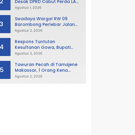
2
Desak DPRD Cabut Perda LAD,
Istana Balla Lompoa Diminta
Agustus 1, 2026
Dikembalikan
Swadaya Warga! RW 09
3
Barombong Perlebar Jalan
Lingkungan, Minta Pemkot Tak
Agustus 2, 2026
Hanya Fokus Urusan Sampah
Respons Tuntutan
4
Kesultanan Gowa, Bupati
Husniah Buka Peluang
Agustus 3, 2026
Evaluasi Perda LAD: Bisa
Direvisi Bahkan Diganti
Tawuran Pecah di Tamajene
5
Makassar, 1 Orang Kena
Busur dan Motor Dibakar
Agustus 2, 2026