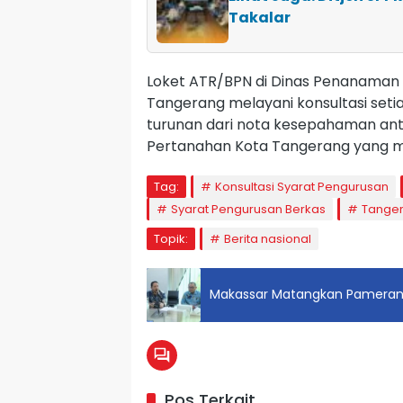
Takalar
Loket ATR/BPN di Dinas Penanaman 
Tangerang melayani konsultasi setia
turunan dari nota kesepahaman an
Pertanahan Kota Tangerang yang m
Tag:
Konsultasi Syarat Pengurusan
Syarat Pengurusan Berkas
Tanger
Topik:
Berita nasional
Makassar Matangkan Pameran IG
Pos Terkait