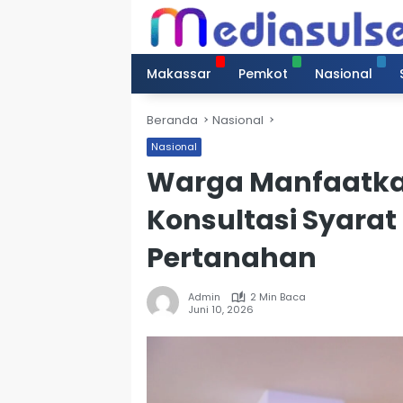
Langsung
ke
konten
Makassar
Pemkot
Nasional
Beranda
Nasional
Nasional
Warga Manfaatka
Konsultasi Syara
Pertanahan
Admin
2 Min Baca
Juni 10, 2026