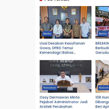
Berita
Berita
Usai Desakan Kesultanan
BREAKI
Gowa, DPRD Temui
Berkud
Kemendagri Bahas
Gerudu
Pencabutan Perda LAD
Cabut 
Nasional
Nasion
Ossy Dermawan Minta
108 Hu
Pejabat Administrator Jadi
Dibangu
Arsitek Perubahan
Beri Ap