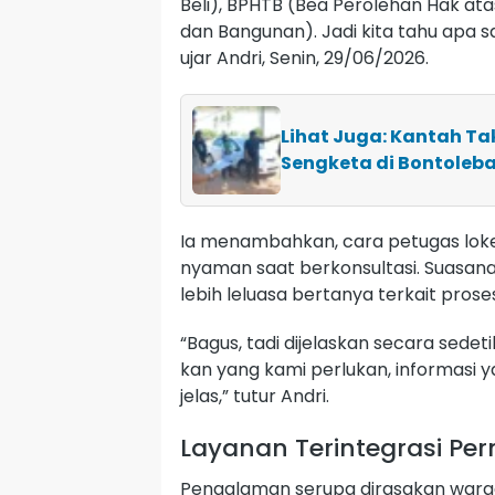
Beli), BPHTB (Bea Perolehan Hak at
dan Bangunan). Jadi kita tahu apa sa
ujar Andri, Senin, 29/06/2026.
Lihat Juga: Kantah Ta
Sengketa di Bontoleb
Ia menambahkan, cara petugas loke
nyaman saat berkonsultasi. Suasan
lebih leluasa bertanya terkait pros
“Bagus, tadi dijelaskan secara sedeti
kan yang kami perlukan, informasi ya
jelas,” tutur Andri.
Layanan Terintegrasi Pe
Pengalaman serupa dirasakan warga