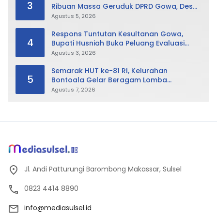
3
Ribuan Massa Geruduk DPRD Gowa, Desak
Cabut Perda LAD
Agustus 5, 2026
Respons Tuntutan Kesultanan Gowa,
4
Bupati Husniah Buka Peluang Evaluasi
Perda LAD: Bisa Direvisi Bahkan Diganti
Agustus 3, 2026
Semarak HUT ke-81 RI, Kelurahan
5
Bontoala Gelar Beragam Lomba
Tradisional Libatkan Seluruh Warga
Agustus 7, 2026
Jl. Andi Patturungi Barombong Makassar, Sulsel
0823 4414 8890
info@mediasulsel.id