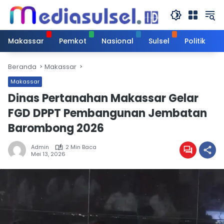
Langsung
ke
konten
Makassar
Pemkot
Nasional
Sulsel
Politik
Beranda
Makassar
Makassar
Dinas Pertanahan Makassar Gelar
FGD DPPT Pembangunan Jembatan
Barombong 2026
Admin
2 Min Baca
Mei 13, 2026