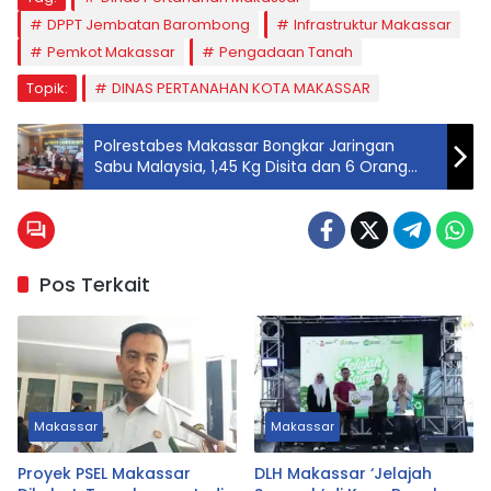
DPPT Jembatan Barombong
Infrastruktur Makassar
Pemkot Makassar
Pengadaan Tanah
Topik:
DINAS PERTANAHAN KOTA MAKASSAR
Polrestabes Makassar Bongkar Jaringan
Sabu Malaysia, 1,45 Kg Disita dan 6 Orang
Ditangkap
Pos Terkait
Makassar
Makassar
Proyek PSEL Makassar
DLH Makassar ‘Jelajah