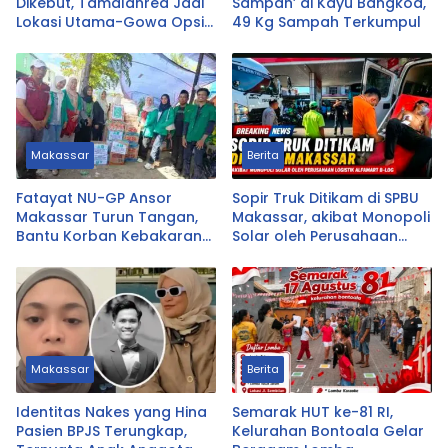
Dikebut, Tamalanrea Jadi
Sampah’ di Kayu Bangkoa,
Lokasi Utama-Gowa Opsi
49 Kg Sampah Terkumpul
Cadangan
Makassar
Berita
Fatayat NU-GP Ansor
Sopir Truk Ditikam di SPBU
Makassar Turun Tangan,
Makassar, akibat Monopoli
Bantu Korban Kebakaran
Solar oleh Perusahaan
Tallo
Logistik Alfamart B-LOG
Makassar
Berita
Identitas Nakes yang Hina
Semarak HUT ke-81 RI,
Pasien BPJS Terungkap,
Kelurahan Bontoala Gelar