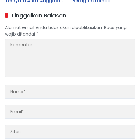
Ternyata Anak Anggota
Beragam Lomba
DPRD Tasikmalaya
Tradisional Libatkan
Seluruh Warga
Tinggalkan Balasan
Alamat email Anda tidak akan dipublikasikan.
Ruas yang
wajib ditandai
*