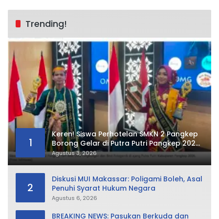
Trending!
Keren! Siswa Perhotelan SMKN 2 Pangkep
1
Borong Gelar di Putra Putri Pangkep 2026,
Sabet Best Duta Lingkungan dan
Agustus 3, 2026
Fotogenik
Diskusi MUI Makassar: Poligami Boleh, Asal
2
Penuhi Syarat Hukum Negara
Agustus 6, 2026
BREAKING NEWS: Pasukan Berkuda dan