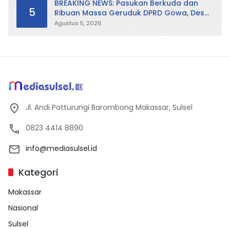
BREAKING NEWS: Pasukan Berkuda dan
5
Ribuan Massa Geruduk DPRD Gowa, Desak
Cabut Perda LAD
Agustus 5, 2026
Jl. Andi Patturungi Barombong Makassar, Sulsel
0823 4414 8890
info@mediasulsel.id
Kategori
Makassar
Nasional
Sulsel