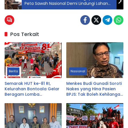
Peta Sawah Nasional Demi Lindungi Lahan
Pertanian
Pos Terkait
Berita
Nasional
Semarak HUT ke-81 RI,
Menkes Budi Gunadi Soroti
Kelurahan Bontoala Gelar
Nakes yang Hina Pasien
Beragam Lomba
BPJS: Tak Boleh Kehilangan
Tradisional Libatkan
Empati
Seluruh Warga