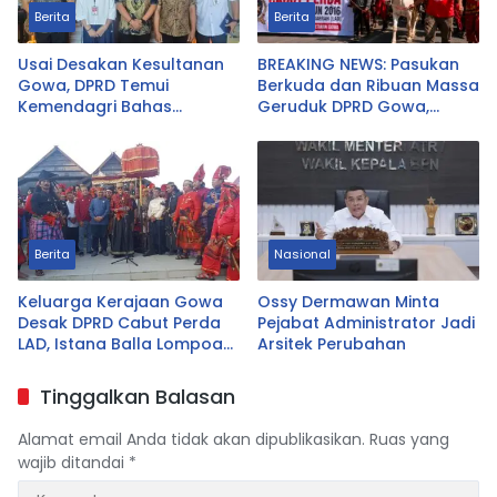
Berita
Berita
Usai Desakan Kesultanan
BREAKING NEWS: Pasukan
Gowa, DPRD Temui
Berkuda dan Ribuan Massa
Kemendagri Bahas
Geruduk DPRD Gowa,
Pencabutan Perda LAD
Desak Cabut Perda LAD
Berita
Nasional
Keluarga Kerajaan Gowa
Ossy Dermawan Minta
Desak DPRD Cabut Perda
Pejabat Administrator Jadi
LAD, Istana Balla Lompoa
Arsitek Perubahan
Diminta Dikembalikan
Tinggalkan Balasan
Alamat email Anda tidak akan dipublikasikan.
Ruas yang
wajib ditandai
*