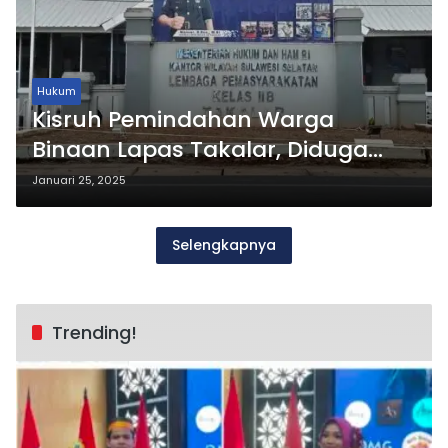
Hukum
Kisruh Pemindahan Warga
Binaan Lapas Takalar, Diduga
Ada Unsur Suap di Baliknya
Januari 25, 2025
Selengkapnya
Trending!