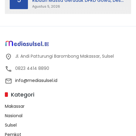
5
Ribuan Massa Geruduk DPRD Gowa, Desak
Cabut Perda LAD
Agustus 5, 2026
Jl. Andi Patturungi Barombong Makassar, Sulsel
0823 4414 8890
info@mediasulsel.id
Kategori
Makassar
Nasional
Sulsel
Pemkot