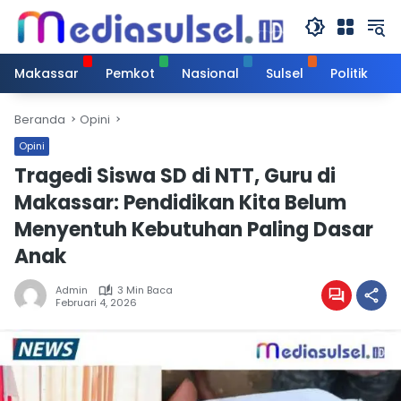
Langsung
ke
konten
Makassar
Pemkot
Nasional
Sulsel
Politik
Beranda
Opini
Opini
Tragedi Siswa SD di NTT, Guru di
Makassar: Pendidikan Kita Belum
Menyentuh Kebutuhan Paling Dasar
Anak
Admin
3 Min Baca
Februari 4, 2026