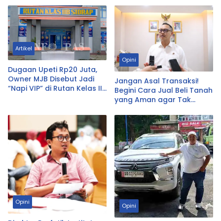
Artikel
Opini
Dugaan Upeti Rp20 Juta,
Owner MJB Disebut Jadi
Jangan Asal Transaksi!
“Napi VIP” di Rutan Kelas IIB
Begini Cara Jual Beli Tanah
Sidrap
yang Aman agar Tak
Bermasalah di Kemudian
Hari
Opini
Opini