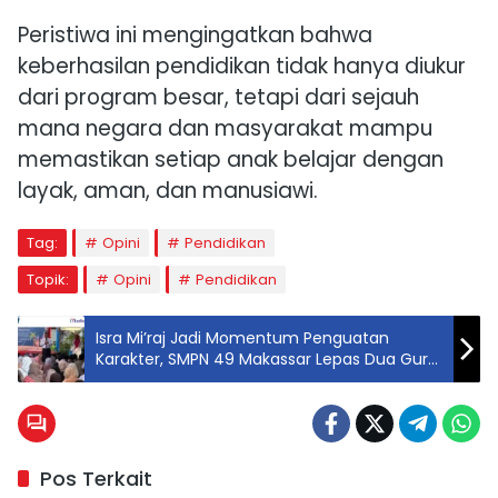
Peristiwa ini mengingatkan bahwa
keberhasilan pendidikan tidak hanya diukur
dari program besar, tetapi dari sejauh
mana negara dan masyarakat mampu
memastikan setiap anak belajar dengan
layak, aman, dan manusiawi.
Tag:
Opini
Pendidikan
Topik:
Opini
Pendidikan
Isra Mi’raj Jadi Momentum Penguatan
Karakter, SMPN 49 Makassar Lepas Dua Guru
Purna Bakti
Pos Terkait