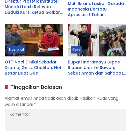
Direktur Profetik Institute:
Muh Ikram: Laskar Garuda
Munafri Lebih Relevan
Indonesia Bersatu
Duduki Kursi Ketua Golkar
Apresiasi 1 Tahun
Sulsel
Pemerintahan Prabowo–
Gibran, Dorong
Pemerataan dan
Kepastian Hukum
Nasional
Opini
OTT Noel Dinilai Sekadar
Bupati Indramayu Lepas
Drama, Geisz Chalifah: Nol
Ribuan Ular ke Sawah,
Besar Buat Gue
Sebut Aman dan Sahabat
Petani
Tinggalkan Balasan
Alamat email Anda tidak akan dipublikasikan.
Ruas yang
wajib ditandai
*