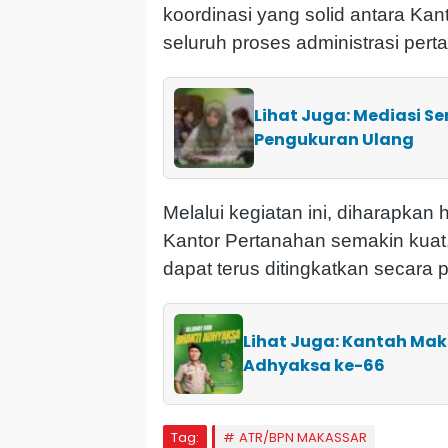
koordinasi yang solid antara K
seluruh proses administrasi pert
Lihat Juga: Mediasi S
Pengukuran Ulang
Melalui kegiatan ini, diharapka
Kantor Pertanahan semakin kuat
dapat terus ditingkatkan secara p
Lihat Juga: Kantah Ma
Adhyaksa ke-66
Tag:
ATR/BPN MAKASSAR