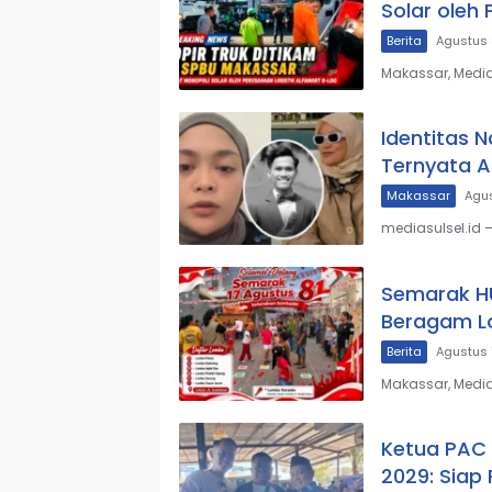
Solar oleh
Berita
Agustus 
Makassar, Media
Identitas 
Ternyata 
Makassar
Agus
mediasulsel.id
Semarak HU
Beragam Lo
Berita
Agustus 
Makassar, Media
Ketua PAC 
2029: Siap