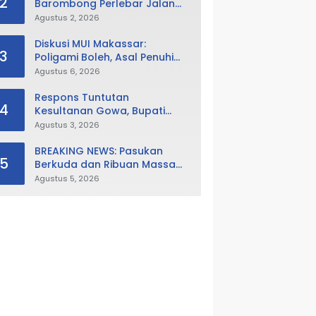
2
Barombong Perlebar Jalan
Lingkungan, Minta Pemkot Tak
Agustus 2, 2026
Hanya Fokus Urusan Sampah
Diskusi MUI Makassar:
3
Poligami Boleh, Asal Penuhi
Syarat Hukum Negara
Agustus 6, 2026
Respons Tuntutan
4
Kesultanan Gowa, Bupati
Husniah Buka Peluang
Agustus 3, 2026
Evaluasi Perda LAD: Bisa
Direvisi Bahkan Diganti
BREAKING NEWS: Pasukan
5
Berkuda dan Ribuan Massa
Geruduk DPRD Gowa, Desak
Agustus 5, 2026
Cabut Perda LAD