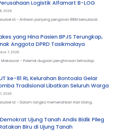
 Perusahaan Logistik Alfamart B-LOG
8, 2026
sulsel.id – Antrean panjang pengisian BBM bersubsidi…
Nakes yang Hina Pasien BPJS Terungkap,
Anak Anggota DPRD Tasikmalaya
tus 7, 2026
 – Makassar – Polemik dugaan penghinaan terhadap…
T ke-81 RI, Kelurahan Bontoala Gelar
mba Tradisional Libatkan Seluruh Warga
7, 2026
sulsel.id – Dalam rangka memeriahkan Hari Ulang…
Demokrat Ujung Tanah Andis Bidik Pileg
 Ratakan Biru di Ujung Tanah