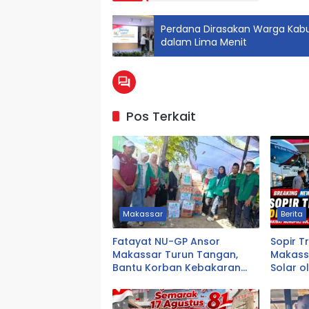
Perdana Dirasakan Warga Kabu
dalam Lima Menit
Pos Terkait
Makassar
Berita
Fatayat NU-GP Ansor
Sopir T
Makassar Turun Tangan,
Makassa
Bantu Korban Kebakaran
Solar o
Tallo
Logisti