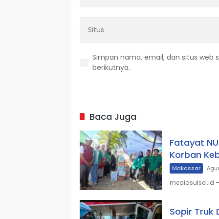
Simpan nama, email, dan situs web 
berikutnya.
Baca Juga
Fatayat NU
Korban Keb
Makassar
Agus
mediasulsel.id 
Sopir Truk