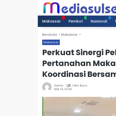
Langsung
ke
konten
Makassar
Pemkot
Nasional
Beranda
Makassar
Makassar
Perkuat Sinergi P
Pertanahan Makas
Koordinasi Bersa
Admin
1 Min Baca
Mei 14, 2026