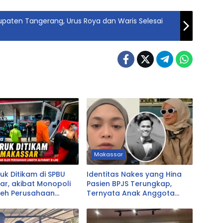
paten Tangerang, Urus Roya dan Waris Selesai
Makassar
ruk Ditikam di SPBU
Identitas Nakes yang Hina
r, akibat Monopoli
Pasien BPJS Terungkap,
leh Perusahaan
Ternyata Anak Anggota
k Alfamart B-LOG
DPRD Tasikmalaya